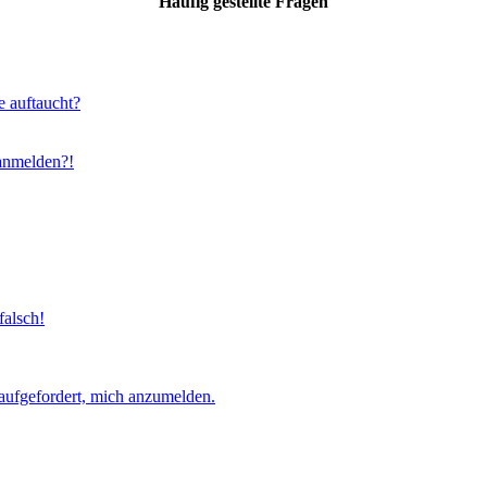
Häufig gestellte Fragen
e auftaucht?
 anmelden?!
falsch!
aufgefordert, mich anzumelden.