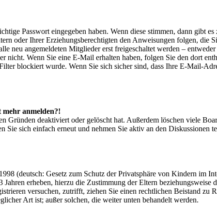
 richtige Passwort eingegeben haben. Wenn diese stimmen, dann gibt e
Eltern oder Ihrer Erziehungsberechtigten den Anweisungen folgen, die Sie
lle neu angemeldeten Mitglieder erst freigeschaltet werden – entweder 
oder nicht. Wenn Sie eine E-Mail erhalten haben, folgen Sie den dort e
ter blockiert wurde. Wenn Sie sich sicher sind, dass Ihre E-Mail-Adr
cht mehr anmelden?!
en Gründen deaktiviert oder gelöscht hat. Außerdem löschen viele Board
n Sie sich einfach erneut und nehmen Sie aktiv an den Diskussionen te
998 (deutsch: Gesetz zum Schutz der Privatsphäre von Kindern im Inter
3 Jahren erheben, hierzu die Zustimmung der Eltern beziehungsweise d
registrieren versuchen, zutrifft, ziehen Sie einen rechtlichen Beistand 
glicher Art ist; außer solchen, die weiter unten behandelt werden.