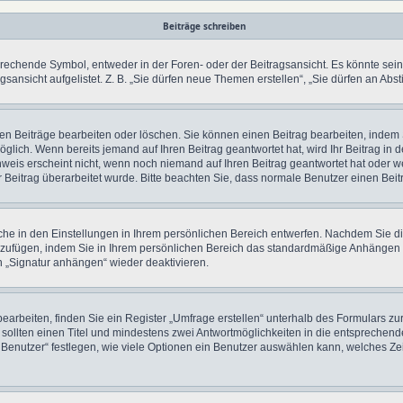
Beiträge schreiben
chende Symbol, entweder in der Foren- oder der Beitragsansicht. Es könnte sein, d
gsansicht aufgelistet. Z. B. „Sie dürfen neue Themen erstellen“, „Sie dürfen an A
nen Beiträge bearbeiten oder löschen. Sie können einen Beitrag bearbeiten, indem
möglich. Wenn bereits jemand auf Ihren Beitrag geantwortet hat, wird Ihr Beitrag i
nweis erscheint nicht, wenn noch niemand auf Ihren Beitrag geantwortet hat oder we
 Ihr Beitrag überarbeitet wurde. Bitte beachten Sie, dass normale Benutzer einen Be
he in den Einstellungen in Ihrem persönlichen Bereich entwerfen. Nachdem Sie die
nzufügen, indem Sie in Ihrem persönlichen Bereich das standardmäßige Anhängen I
n „Signatur anhängen“ wieder deaktivieren.
rbeiten, finden Sie ein Register „Umfrage erstellen“ unterhalb des Formulars zur 
 sollten einen Titel und mindestens zwei Antwortmöglichkeiten in die entsprechend
enutzer“ festlegen, wie viele Optionen ein Benutzer auswählen kann, welches Zeitli