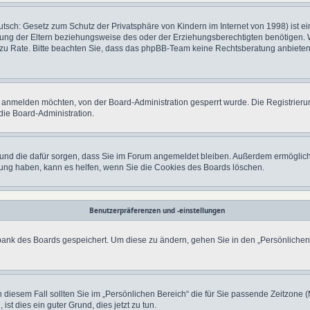
tsch: Gesetz zum Schutz der Privatsphäre von Kindern im Internet von 1998) ist ei
ng der Eltern beziehungsweise des oder der Erziehungsberechtigten benötigen. Wen
nd zu Rate. Bitte beachten Sie, dass das phpBB-Team keine Rechtsberatung anbieten 
h anmelden möchten, von der Board-Administration gesperrt wurde. Die Registrier
ie Board-Administration.
at und die dafür sorgen, dass Sie im Forum angemeldet bleiben. Außerdem ermöglich
dung haben, kann es helfen, wenn Sie die Cookies des Boards löschen.
Benutzerpräferenzen und -einstellungen
nbank des Boards gespeichert. Um diese zu ändern, gehen Sie in den „Persönlichen 
n diesem Fall sollten Sie im „Persönlichen Bereich“ die für Sie passende Zeitzone (M
ist dies ein guter Grund, dies jetzt zu tun.