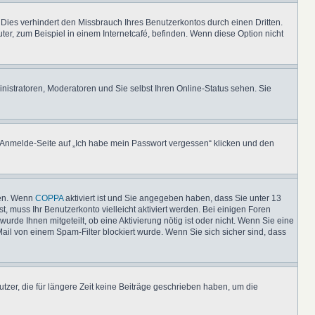
ies verhindert den Missbrauch Ihres Benutzerkontos durch einen Dritten.
r, zum Beispiel in einem Internetcafé, befinden. Wenn diese Option nicht
nistratoren, Moderatoren und Sie selbst Ihren Online-Status sehen. Sie
er Anmelde-Seite auf „Ich habe mein Passwort vergessen“ klicken und den
ten. Wenn
COPPA
aktiviert ist und Sie angegeben haben, dass Sie unter 13
t, muss Ihr Benutzerkonto vielleicht aktiviert werden. Bei einigen Foren
rde Ihnen mitgeteilt, ob eine Aktivierung nötig ist oder nicht. Wenn Sie eine
il von einem Spam-Filter blockiert wurde. Wenn Sie sich sicher sind, dass
tzer, die für längere Zeit keine Beiträge geschrieben haben, um die