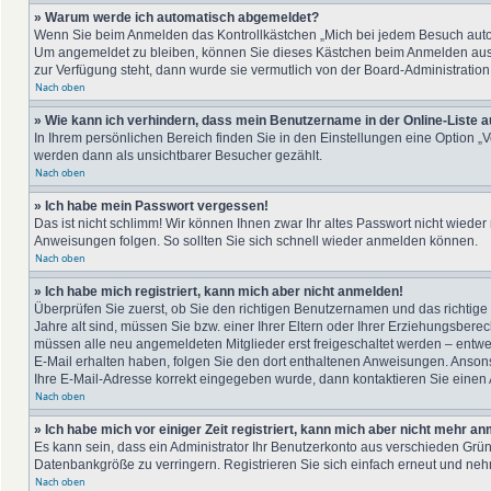
» Warum werde ich automatisch abgemeldet?
Wenn Sie beim Anmelden das Kontrollkästchen „Mich bei jedem Besuch automa
Um angemeldet zu bleiben, können Sie dieses Kästchen beim Anmelden auswäh
zur Verfügung steht, dann wurde sie vermutlich von der Board-Administration
Nach oben
» Wie kann ich verhindern, dass mein Benutzername in der Online-Liste a
In Ihrem persönlichen Bereich finden Sie in den Einstellungen eine Option „
werden dann als unsichtbarer Besucher gezählt.
Nach oben
» Ich habe mein Passwort vergessen!
Das ist nicht schlimm! Wir können Ihnen zwar Ihr altes Passwort nicht wiede
Anweisungen folgen. So sollten Sie sich schnell wieder anmelden können.
Nach oben
» Ich habe mich registriert, kann mich aber nicht anmelden!
Überprüfen Sie zuerst, ob Sie den richtigen Benutzernamen und das richti
Jahre alt sind, müssen Sie bzw. einer Ihrer Eltern oder Ihrer Erziehungsberec
müssen alle neu angemeldeten Mitglieder erst freigeschaltet werden – entwede
E-Mail erhalten haben, folgen Sie den dort enthaltenen Anweisungen. Ansons
Ihre E-Mail-Adresse korrekt eingegeben wurde, dann kontaktieren Sie einen A
Nach oben
» Ich habe mich vor einiger Zeit registriert, kann mich aber nicht mehr a
Es kann sein, dass ein Administrator Ihr Benutzerkonto aus verschieden Grün
Datenbankgröße zu verringern. Registrieren Sie sich einfach erneut und nehm
Nach oben