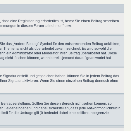
ass eine Registrierung erforderlich ist, bevor Sie einen Beitrag schreiben
bstimmungen in diesem Forum teilnehmen“ usw.
 Sie das „Ändere Beitrag“-Symbol für den entsprechenden Beitrag anklicken;
n der Themenansicht als überarbeitet gekennzeichnet. Es wird sowohl die
nn ein Administrator oder Moderator Ihren Beitrag überarbeitet hat. Diese
itrag nicht löschen können, wenn bereits jemand darauf geantwortet hat.
 Signatur erstellt und gespeichert haben, können Sie in jedem Beitrag das
hrer Signatur aktivieren. Wenn Sie einen einzelnen Beitrag dennoch ohne
Beitragserstellung. Sollten Sie diesen Bereich nicht sehen können, so
en Felder eingeben und dabei sicherstellen, dass jede Antwortmöglichkeit in
mit für die Umfrage gilt (0 bedeutet dabei eine zeitlich unbegrenzte