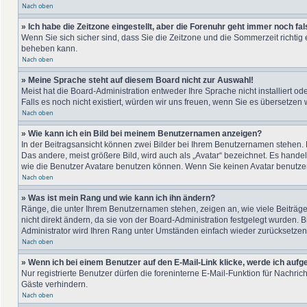
Nach oben
» Ich habe die Zeitzone eingestellt, aber die Forenuhr geht immer noch fal
Wenn Sie sich sicher sind, dass Sie die Zeitzone und die Sommerzeit richtig e
beheben kann.
Nach oben
» Meine Sprache steht auf diesem Board nicht zur Auswahl!
Meist hat die Board-Administration entweder Ihre Sprache nicht installiert od
Falls es noch nicht existiert, würden wir uns freuen, wenn Sie es übersetz
Nach oben
» Wie kann ich ein Bild bei meinem Benutzernamen anzeigen?
In der Beitragsansicht können zwei Bilder bei Ihrem Benutzernamen stehen. Ei
Das andere, meist größere Bild, wird auch als „Avatar“ bezeichnet. Es hande
wie die Benutzer Avatare benutzen können. Wenn Sie keinen Avatar benutzen 
Nach oben
» Was ist mein Rang und wie kann ich ihn ändern?
Ränge, die unter Ihrem Benutzernamen stehen, zeigen an, wie viele Beiträge
nicht direkt ändern, da sie von der Board-Administration festgelegt wurden.
Administrator wird Ihren Rang unter Umständen einfach wieder zurücksetzen
Nach oben
» Wenn ich bei einem Benutzer auf den E-Mail-Link klicke, werde ich aufg
Nur registrierte Benutzer dürfen die foreninterne E-Mail-Funktion für Nachr
Gäste verhindern.
Nach oben