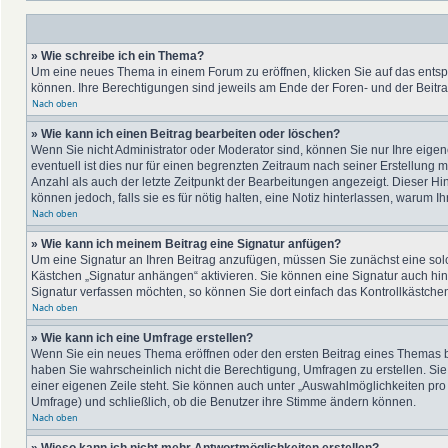
» Wie schreibe ich ein Thema?
Um eine neues Thema in einem Forum zu eröffnen, klicken Sie auf das entspre
können. Ihre Berechtigungen sind jeweils am Ende der Foren- und der Beitra
Nach oben
» Wie kann ich einen Beitrag bearbeiten oder löschen?
Wenn Sie nicht Administrator oder Moderator sind, können Sie nur Ihre eige
eventuell ist dies nur für einen begrenzten Zeitraum nach seiner Erstellung 
Anzahl als auch der letzte Zeitpunkt der Bearbeitungen angezeigt. Dieser Hi
können jedoch, falls sie es für nötig halten, eine Notiz hinterlassen, warum
Nach oben
» Wie kann ich meinem Beitrag eine Signatur anfügen?
Um eine Signatur an Ihren Beitrag anzufügen, müssen Sie zunächst eine solc
Kästchen „Signatur anhängen“ aktivieren. Sie können eine Signatur auch hi
Signatur verfassen möchten, so können Sie dort einfach das Kontrollkästche
Nach oben
» Wie kann ich eine Umfrage erstellen?
Wenn Sie ein neues Thema eröffnen oder den ersten Beitrag eines Themas bea
haben Sie wahrscheinlich nicht die Berechtigung, Umfragen zu erstellen. Sie
einer eigenen Zeile steht. Sie können auch unter „Auswahlmöglichkeiten pro B
Umfrage) und schließlich, ob die Benutzer ihre Stimme ändern können.
Nach oben
» Wieso kann ich nicht mehr Antwortmöglichkeiten erstellen?