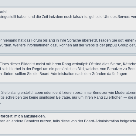
sch!
ingestellt haben und die Zeit trotzdem noch falsch ist, geht die Uhr des Servers ve
er niemand hat das Forum bislang in Ihre Sprache übersetzt. Fragen Sie ggf. einen 
en würden. Weitere Informationen dazu können auf der Website der phpBB Group gef
nes dieser Bilder ist meist mit Ihrem Rang verknüpft: Oft sind dies Sterne, Kästc
lt sich hierbei in der Regel um ein persönliches Bild, welches von Benutzer zu Ben
dürfen, sollten Sie die Board-Administration nach den Gründen dafür fragen.
 Sie bislang erstellt haben oder identifizieren bestimmte Benutzer wie Moderato
 Bitte schreiben Sie keine sinnlosen Beiträge, nur um Ihren Rang zu erhöhen — die
.
efordert, mich anzumelden.
ichten an andere Benutzer nutzen, falls diese von der Board-Administration freig