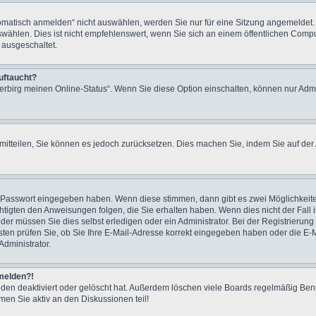
tisch anmelden“ nicht auswählen, werden Sie nur für eine Sitzung angemeldet. D
len. Dies ist nicht empfehlenswert, wenn Sie sich an einem öffentlichen Compute
 ausgeschaltet.
uftaucht?
Verbirg meinen Online-Status“. Wenn Sie diese Option einschalten, können nur Admi
r mitteilen, Sie können es jedoch zurücksetzen. Dies machen Sie, indem Sie auf d
ge Passwort eingegeben haben. Wenn diese stimmen, dann gibt es zwei Möglichkei
htigten den Anweisungen folgen, die Sie erhalten haben. Wenn dies nicht der Fall is
r müssen Sie dies selbst erledigen oder ein Administrator. Bei der Registrierung wu
ten prüfen Sie, ob Sie Ihre E-Mail-Adresse korrekt eingegeben haben oder die E-Ma
dministrator.
nmelden?!
den deaktiviert oder gelöscht hat. Außerdem löschen viele Boards regelmäßig Benu
en Sie aktiv an den Diskussionen teil!