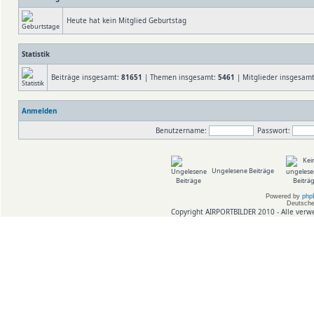
Heute hat kein Mitglied Geburtstag
Statistik
Beiträge insgesamt:
81651
| Themen insgesamt:
5461
| Mitglieder insgesam
Anmelden
Benutzername:
Passwort:
Ungelesene Beiträge
Powered by
php
Deutsche
Copyright AIRPORTBILDER 2010 - Alle verw