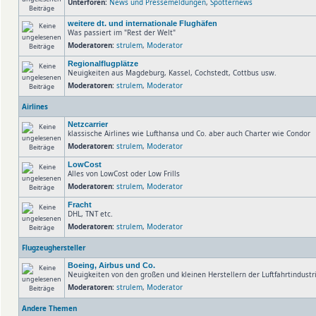
Unterforen:
News und Pressemeldungen
,
Spotternews
weitere dt. und internationale Flughäfen
Was passiert im "Rest der Welt"
Moderatoren:
strulem
,
Moderator
Regionalflugplätze
Neuigkeiten aus Magdeburg, Kassel, Cochstedt, Cottbus usw.
Moderatoren:
strulem
,
Moderator
Airlines
Netzcarrier
klassische Airlines wie Lufthansa und Co. aber auch Charter wie Condor
Moderatoren:
strulem
,
Moderator
LowCost
Alles von LowCost oder Low Frills
Moderatoren:
strulem
,
Moderator
Fracht
DHL, TNT etc.
Moderatoren:
strulem
,
Moderator
Flugzeughersteller
Boeing, Airbus und Co.
Neuigkeiten von den großen und kleinen Herstellern der Luftfahrtindust
Moderatoren:
strulem
,
Moderator
Andere Themen