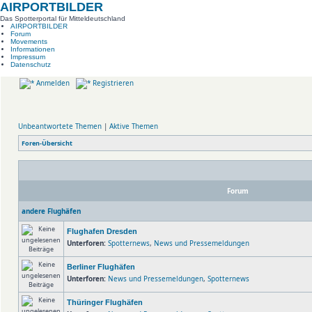
AIRPORTBILDER
Das Spotterportal für Mitteldeutschland
AIRPORTBILDER
Forum
Movements
Informationen
Impressum
Datenschutz
Anmelden
Registrieren
Unbeantwortete Themen
|
Aktive Themen
Foren-Übersicht
Forum
andere Flughäfen
Flughafen Dresden
Unterforen:
Spotternews
,
News und Pressemeldungen
Berliner Flughäfen
Unterforen:
News und Pressemeldungen
,
Spotternews
Thüringer Flughäfen