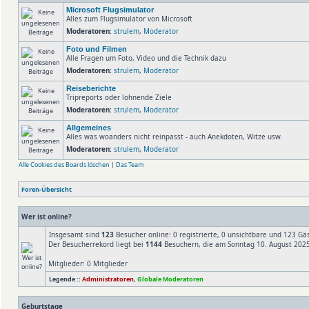
Microsoft Flugsimulator
Alles zum Flugsimulator von Microsoft
Moderatoren:
strulem
,
Moderator
Foto und Filmen
Alle Fragen um Foto, Video und die Technik dazu
Moderatoren:
strulem
,
Moderator
Reiseberichte
Tripreports oder lohnende Ziele
Moderatoren:
strulem
,
Moderator
Allgemeines
Alles was woanders nicht reinpasst - auch Anekdoten, Witze usw.
Moderatoren:
strulem
,
Moderator
Alle Cookies des Boards löschen
|
Das Team
Foren-Übersicht
Wer ist online?
Insgesamt sind
123
Besucher online: 0 registrierte, 0 unsichtbare und 123 Gä
Der Besucherrekord liegt bei
1144
Besuchern, die am Sonntag 10. August 2025,
Mitglieder: 0 Mitglieder
Legende ::
Administratoren
,
Globale Moderatoren
Geburtstage