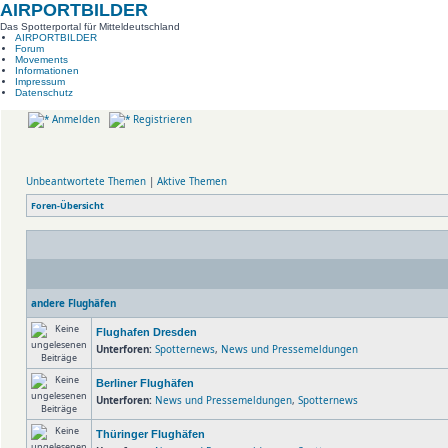
AIRPORTBILDER
Das Spotterportal für Mitteldeutschland
AIRPORTBILDER
Forum
Movements
Informationen
Impressum
Datenschutz
Anmelden
Registrieren
Unbeantwortete Themen
|
Aktive Themen
Foren-Übersicht
andere Flughäfen
Flughafen Dresden
Unterforen:
Spotternews
,
News und Pressemeldungen
Berliner Flughäfen
Unterforen:
News und Pressemeldungen
,
Spotternews
Thüringer Flughäfen