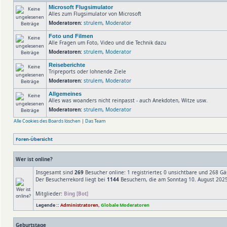
Microsoft Flugsimulator
Alles zum Flugsimulator von Microsoft
Moderatoren:
strulem
,
Moderator
Foto und Filmen
Alle Fragen um Foto, Video und die Technik dazu
Moderatoren:
strulem
,
Moderator
Reiseberichte
Tripreports oder lohnende Ziele
Moderatoren:
strulem
,
Moderator
Allgemeines
Alles was woanders nicht reinpasst - auch Anekdoten, Witze usw.
Moderatoren:
strulem
,
Moderator
Alle Cookies des Boards löschen
|
Das Team
Foren-Übersicht
Wer ist online?
Insgesamt sind
269
Besucher online: 1 registrierter, 0 unsichtbare und 268 G
Der Besucherrekord liegt bei
1144
Besuchern, die am Sonntag 10. August 2025,
Mitglieder:
Bing [Bot]
Legende ::
Administratoren
,
Globale Moderatoren
Geburtstage