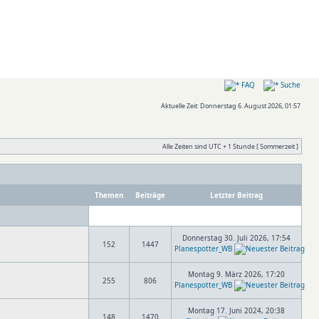
FAQ
Suche
Aktuelle Zeit: Donnerstag 6. August 2026, 01:57
Alle Zeiten sind UTC + 1 Stunde [ Sommerzeit ]
Themen
Beiträge
Letzter Beitrag
Donnerstag 30. Juli 2026, 17:54
152
1447
Planespotter_WB
Montag 9. März 2026, 17:20
255
806
Planespotter_WB
Montag 17. Juni 2024, 20:38
148
1470