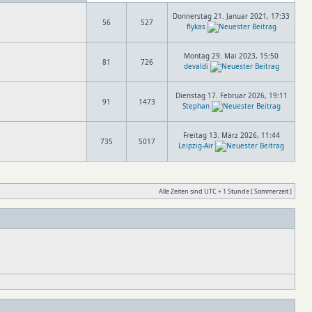
Donnerstag 21. Januar 2021, 17:33
56
527
flykas
Montag 29. Mai 2023, 15:50
81
726
devaldi
Dienstag 17. Februar 2026, 19:11
91
1473
Stephan
Freitag 13. März 2026, 11:44
735
5017
Leipzig-Air
Alle Zeiten sind UTC + 1 Stunde [ Sommerzeit ]