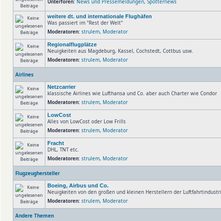
Unterforen:
News und Pressemeldungen
,
Spotternews
weitere dt. und internationale Flughäfen
Was passiert im "Rest der Welt"
Moderatoren:
strulem
,
Moderator
Regionalflugplätze
Neuigkeiten aus Magdeburg, Kassel, Cochstedt, Cottbus usw.
Moderatoren:
strulem
,
Moderator
Airlines
Netzcarrier
klassische Airlines wie Lufthansa und Co. aber auch Charter wie Condor
Moderatoren:
strulem
,
Moderator
LowCost
Alles von LowCost oder Low Frills
Moderatoren:
strulem
,
Moderator
Fracht
DHL, TNT etc.
Moderatoren:
strulem
,
Moderator
Flugzeughersteller
Boeing, Airbus und Co.
Neuigkeiten von den großen und kleinen Herstellern der Luftfahrtindust
Moderatoren:
strulem
,
Moderator
Andere Themen