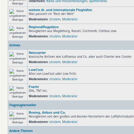
Unterforen:
News und Pressemeldungen
,
Spotternews
weitere dt. und internationale Flughäfen
Was passiert im "Rest der Welt"
Moderatoren:
strulem
,
Moderator
Regionalflugplätze
Neuigkeiten aus Magdeburg, Kassel, Cochstedt, Cottbus usw.
Moderatoren:
strulem
,
Moderator
Airlines
Netzcarrier
klassische Airlines wie Lufthansa und Co. aber auch Charter wie Condor
Moderatoren:
strulem
,
Moderator
LowCost
Alles von LowCost oder Low Frills
Moderatoren:
strulem
,
Moderator
Fracht
DHL, TNT etc.
Moderatoren:
strulem
,
Moderator
Flugzeughersteller
Boeing, Airbus und Co.
Neuigkeiten von den großen und kleinen Herstellern der Luftfahrtindust
Moderatoren:
strulem
,
Moderator
Andere Themen