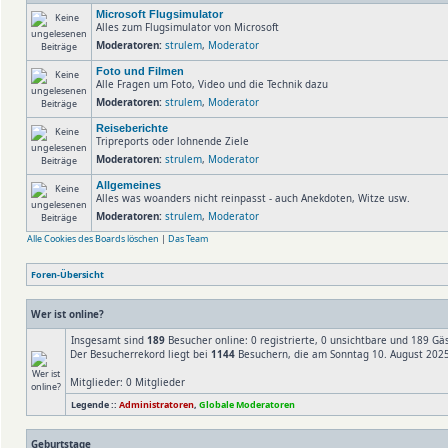
Microsoft Flugsimulator
Alles zum Flugsimulator von Microsoft
Moderatoren:
strulem
,
Moderator
Foto und Filmen
Alle Fragen um Foto, Video und die Technik dazu
Moderatoren:
strulem
,
Moderator
Reiseberichte
Tripreports oder lohnende Ziele
Moderatoren:
strulem
,
Moderator
Allgemeines
Alles was woanders nicht reinpasst - auch Anekdoten, Witze usw.
Moderatoren:
strulem
,
Moderator
Alle Cookies des Boards löschen
|
Das Team
Foren-Übersicht
Wer ist online?
Insgesamt sind
189
Besucher online: 0 registrierte, 0 unsichtbare und 189 Gä
Der Besucherrekord liegt bei
1144
Besuchern, die am Sonntag 10. August 2025,
Mitglieder: 0 Mitglieder
Legende ::
Administratoren
,
Globale Moderatoren
Geburtstage