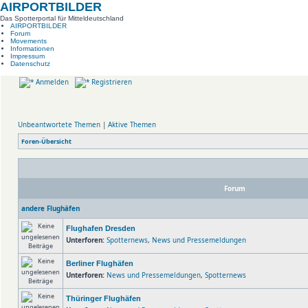
AIRPORTBILDER
Das Spotterportal für Mitteldeutschland
AIRPORTBILDER
Forum
Movements
Informationen
Impressum
Datenschutz
Anmelden
Registrieren
Unbeantwortete Themen
|
Aktive Themen
Foren-Übersicht
Forum
andere Flughäfen
Flughafen Dresden
Unterforen:
Spotternews
,
News und Pressemeldungen
Berliner Flughäfen
Unterforen:
News und Pressemeldungen
,
Spotternews
Thüringer Flughäfen