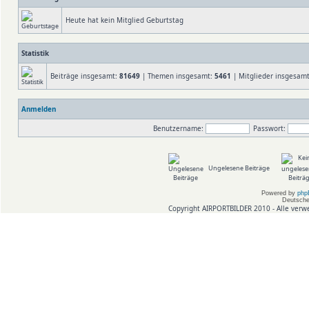
Heute hat kein Mitglied Geburtstag
Statistik
Beiträge insgesamt:
81649
| Themen insgesamt:
5461
| Mitglieder insgesam
Anmelden
Benutzername:
Passwort:
Ungelesene Beiträge
Powered by
php
Deutsche
Copyright AIRPORTBILDER 2010 - Alle verw