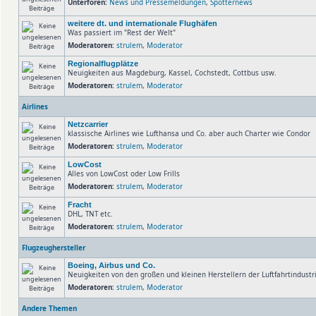
Unterforen:
News und Pressemeldungen
,
Spotternews
weitere dt. und internationale Flughäfen
Was passiert im "Rest der Welt"
Moderatoren:
strulem
,
Moderator
Regionalflugplätze
Neuigkeiten aus Magdeburg, Kassel, Cochstedt, Cottbus usw.
Moderatoren:
strulem
,
Moderator
Airlines
Netzcarrier
klassische Airlines wie Lufthansa und Co. aber auch Charter wie Condor
Moderatoren:
strulem
,
Moderator
LowCost
Alles von LowCost oder Low Frills
Moderatoren:
strulem
,
Moderator
Fracht
DHL, TNT etc.
Moderatoren:
strulem
,
Moderator
Flugzeughersteller
Boeing, Airbus und Co.
Neuigkeiten von den großen und kleinen Herstellern der Luftfahrtindust
Moderatoren:
strulem
,
Moderator
Andere Themen