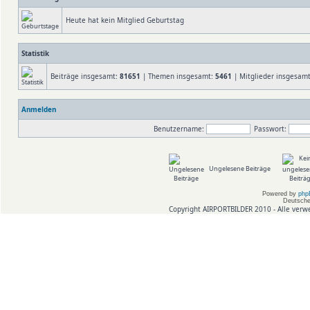
Heute hat kein Mitglied Geburtstag
Statistik
Beiträge insgesamt:
81651
| Themen insgesamt:
5461
| Mitglieder insgesam
Anmelden
Benutzername:
Passwort:
Ungelesene Beiträge
Powered by
php
Deutsche
Copyright AIRPORTBILDER 2010 - Alle verw