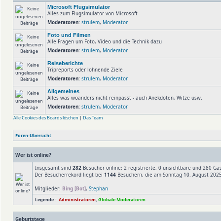
Microsoft Flugsimulator
Alles zum Flugsimulator von Microsoft
Moderatoren:
strulem
,
Moderator
Foto und Filmen
Alle Fragen um Foto, Video und die Technik dazu
Moderatoren:
strulem
,
Moderator
Reiseberichte
Tripreports oder lohnende Ziele
Moderatoren:
strulem
,
Moderator
Allgemeines
Alles was woanders nicht reinpasst - auch Anekdoten, Witze usw.
Moderatoren:
strulem
,
Moderator
Alle Cookies des Boards löschen
|
Das Team
Foren-Übersicht
Wer ist online?
Insgesamt sind
282
Besucher online: 2 registrierte, 0 unsichtbare und 280 Gä
Der Besucherrekord liegt bei
1144
Besuchern, die am Sonntag 10. August 2025,
Mitglieder:
Bing [Bot]
,
Stephan
Legende ::
Administratoren
,
Globale Moderatoren
Geburtstage