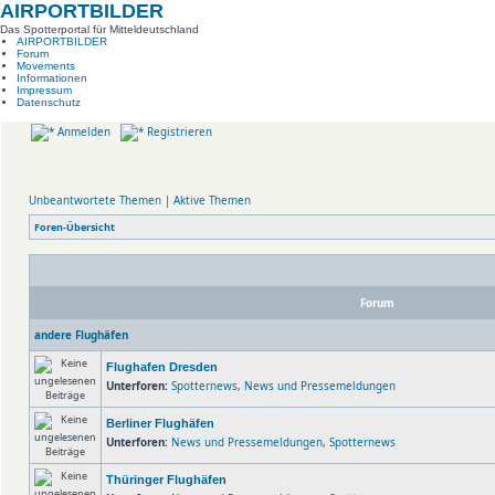
AIRPORTBILDER
Das Spotterportal für Mitteldeutschland
AIRPORTBILDER
Forum
Movements
Informationen
Impressum
Datenschutz
Anmelden
Registrieren
Unbeantwortete Themen
|
Aktive Themen
Foren-Übersicht
Forum
andere Flughäfen
Flughafen Dresden
Unterforen:
Spotternews
,
News und Pressemeldungen
Berliner Flughäfen
Unterforen:
News und Pressemeldungen
,
Spotternews
Thüringer Flughäfen