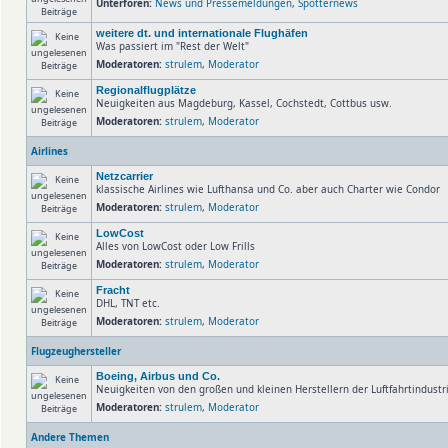
Unterforen:
News und Pressemeldungen
,
Spotternews
weitere dt. und internationale Flughäfen
Was passiert im "Rest der Welt"
Moderatoren:
strulem
,
Moderator
Regionalflugplätze
Neuigkeiten aus Magdeburg, Kassel, Cochstedt, Cottbus usw.
Moderatoren:
strulem
,
Moderator
Airlines
Netzcarrier
klassische Airlines wie Lufthansa und Co. aber auch Charter wie Condor
Moderatoren:
strulem
,
Moderator
LowCost
Alles von LowCost oder Low Frills
Moderatoren:
strulem
,
Moderator
Fracht
DHL, TNT etc.
Moderatoren:
strulem
,
Moderator
Flugzeughersteller
Boeing, Airbus und Co.
Neuigkeiten von den großen und kleinen Herstellern der Luftfahrtindust
Moderatoren:
strulem
,
Moderator
Andere Themen