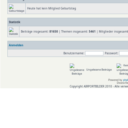
Heute hat kein Mitglied Geburtstag
Statistik
Beiträge insgesamt:
81650
| Themen insgesamt:
5461
| Mitglieder insgesam
Anmelden
Benutzername:
Passwort:
Ungelesene Beiträge
Powered by
php
Deutsche
Copyright AIRPORTBILDER 2010 - Alle verw