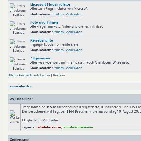
Microsoft Flugsimulator
Alles zum Flugsimulator von Microsoft
Moderatoren:
strulem
,
Moderator
Foto und Filmen
Alle Fragen um Foto, Video und die Technik dazu
Moderatoren:
strulem
,
Moderator
Reiseberichte
Tripreports oder lohnende Ziele
Moderatoren:
strulem
,
Moderator
Allgemeines
Alles was woanders nicht reinpasst - auch Anekdoten, Witze usw.
Moderatoren:
strulem
,
Moderator
Alle Cookies des Boards löschen
|
Das Team
Foren-Übersicht
Wer ist online?
Insgesamt sind
115
Besucher online: 0 registrierte, 0 unsichtbare und 115 Gä
Der Besucherrekord liegt bei
1144
Besuchern, die am Sonntag 10. August 2025,
Mitglieder: 0 Mitglieder
Legende ::
Administratoren
,
Globale Moderatoren
Geburtstage