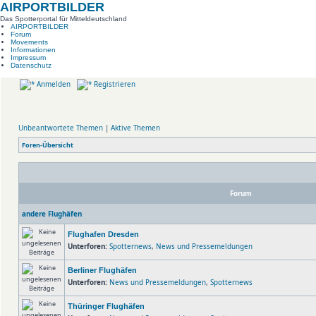
AIRPORTBILDER
Das Spotterportal für Mitteldeutschland
AIRPORTBILDER
Forum
Movements
Informationen
Impressum
Datenschutz
Anmelden
Registrieren
Unbeantwortete Themen
|
Aktive Themen
Foren-Übersicht
Forum
andere Flughäfen
Flughafen Dresden
Unterforen:
Spotternews
,
News und Pressemeldungen
Berliner Flughäfen
Unterforen:
News und Pressemeldungen
,
Spotternews
Thüringer Flughäfen