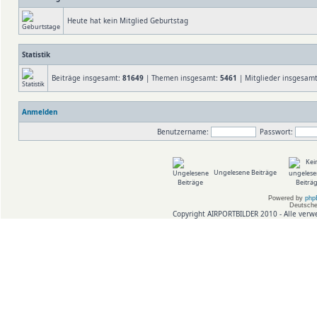
Heute hat kein Mitglied Geburtstag
Statistik
Beiträge insgesamt:
81649
| Themen insgesamt:
5461
| Mitglieder insgesam
Anmelden
Benutzername:
Passwort:
Ungelesene Beiträge
Powered by
php
Deutsche
Copyright AIRPORTBILDER 2010 - Alle verw