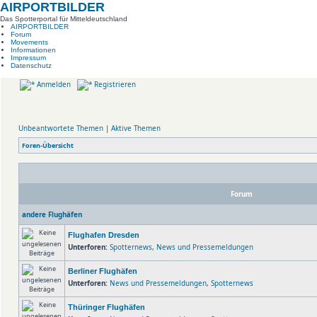
AIRPORTBILDER
Das Spotterportal für Mitteldeutschland
AIRPORTBILDER
Forum
Movements
Informationen
Impressum
Datenschutz
Anmelden
Registrieren
Unbeantwortete Themen
|
Aktive Themen
Foren-Übersicht
Forum
andere Flughäfen
Flughafen Dresden
Unterforen:
Spotternews
,
News und Pressemeldungen
Berliner Flughäfen
Unterforen:
News und Pressemeldungen
,
Spotternews
Thüringer Flughäfen