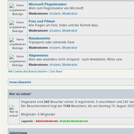
Microsoft Flugsimulator
Alles zum Flugsimulator von Microsoft
Moderatoren:
strulem
,
Moderator
Foto und Filmen
Alle Fragen um Foto, Video und die Technik dazu
Moderatoren:
strulem
,
Moderator
Reiseberichte
Tripreports oder lohnende Ziele
Moderatoren:
strulem
,
Moderator
Allgemeines
Alles was woanders nicht reinpasst - auch Anekdoten, Witze usw.
Moderatoren:
strulem
,
Moderator
Alle Cookies des Boards löschen
|
Das Team
Foren-Übersicht
Wer ist online?
Insgesamt sind
242
Besucher online: 0 registrierte, 0 unsichtbare und 242 Gä
Der Besucherrekord liegt bei
1144
Besuchern, die am Sonntag 10. August 2025,
Mitglieder: 0 Mitglieder
Legende ::
Administratoren
,
Globale Moderatoren
Geburtstage