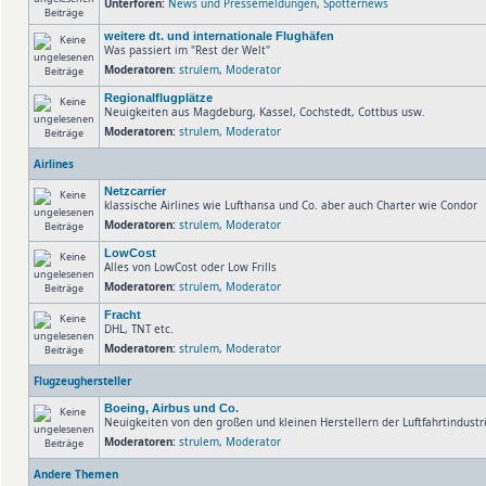
Unterforen:
News und Pressemeldungen
,
Spotternews
weitere dt. und internationale Flughäfen
Was passiert im "Rest der Welt"
Moderatoren:
strulem
,
Moderator
Regionalflugplätze
Neuigkeiten aus Magdeburg, Kassel, Cochstedt, Cottbus usw.
Moderatoren:
strulem
,
Moderator
Airlines
Netzcarrier
klassische Airlines wie Lufthansa und Co. aber auch Charter wie Condor
Moderatoren:
strulem
,
Moderator
LowCost
Alles von LowCost oder Low Frills
Moderatoren:
strulem
,
Moderator
Fracht
DHL, TNT etc.
Moderatoren:
strulem
,
Moderator
Flugzeughersteller
Boeing, Airbus und Co.
Neuigkeiten von den großen und kleinen Herstellern der Luftfahrtindust
Moderatoren:
strulem
,
Moderator
Andere Themen