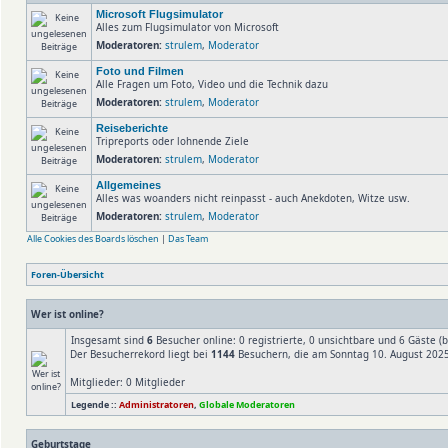
Microsoft Flugsimulator
Alles zum Flugsimulator von Microsoft
Moderatoren:
strulem
,
Moderator
Foto und Filmen
Alle Fragen um Foto, Video und die Technik dazu
Moderatoren:
strulem
,
Moderator
Reiseberichte
Tripreports oder lohnende Ziele
Moderatoren:
strulem
,
Moderator
Allgemeines
Alles was woanders nicht reinpasst - auch Anekdoten, Witze usw.
Moderatoren:
strulem
,
Moderator
Alle Cookies des Boards löschen
|
Das Team
Foren-Übersicht
Wer ist online?
Insgesamt sind
6
Besucher online: 0 registrierte, 0 unsichtbare und 6 Gäste (
Der Besucherrekord liegt bei
1144
Besuchern, die am Sonntag 10. August 2025,
Mitglieder: 0 Mitglieder
Legende ::
Administratoren
,
Globale Moderatoren
Geburtstage