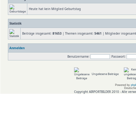
Heute hat kein Mitglied Geburtstag
Statistik
Beiträge insgesamt:
81653
| Themen insgesamt:
5461
| Mitglieder insgesam
Anmelden
Benutzername:
Passwort:
Ungelesene Beiträge
Powered by
php
Deutsche
Copyright AIRPORTBILDER 2010 - Alle verw