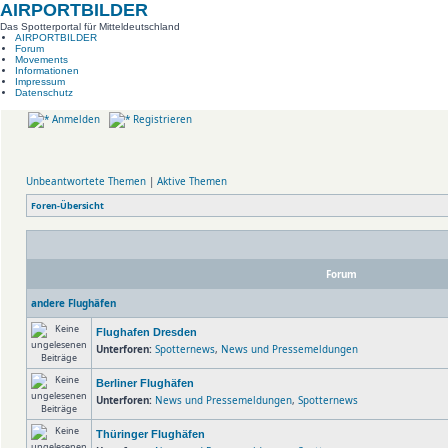
AIRPORTBILDER
Das Spotterportal für Mitteldeutschland
AIRPORTBILDER
Forum
Movements
Informationen
Impressum
Datenschutz
Anmelden
Registrieren
Unbeantwortete Themen
|
Aktive Themen
Foren-Übersicht
Forum
andere Flughäfen
Flughafen Dresden
Unterforen:
Spotternews
,
News und Pressemeldungen
Berliner Flughäfen
Unterforen:
News und Pressemeldungen
,
Spotternews
Thüringer Flughäfen