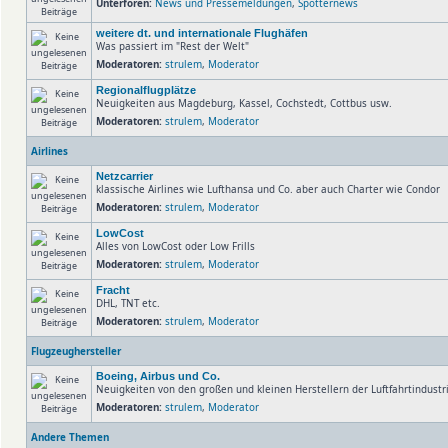
Unterforen:
News und Pressemeldungen
,
Spotternews
weitere dt. und internationale Flughäfen
Was passiert im "Rest der Welt"
Moderatoren:
strulem
,
Moderator
Regionalflugplätze
Neuigkeiten aus Magdeburg, Kassel, Cochstedt, Cottbus usw.
Moderatoren:
strulem
,
Moderator
Airlines
Netzcarrier
klassische Airlines wie Lufthansa und Co. aber auch Charter wie Condor
Moderatoren:
strulem
,
Moderator
LowCost
Alles von LowCost oder Low Frills
Moderatoren:
strulem
,
Moderator
Fracht
DHL, TNT etc.
Moderatoren:
strulem
,
Moderator
Flugzeughersteller
Boeing, Airbus und Co.
Neuigkeiten von den großen und kleinen Herstellern der Luftfahrtindust
Moderatoren:
strulem
,
Moderator
Andere Themen