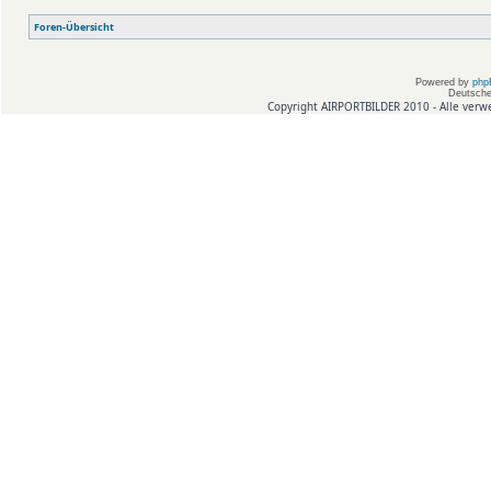
Foren-Übersicht
Powered by
php
Deutsche
Copyright AIRPORTBILDER 2010 - Alle verw