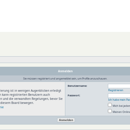
Anmelden
Sie müssen registriert und angemeldet sein, um Profile anzuschauen.
Benutzername:
Registrieren
ierung ist in wenigen Augenblicken erledigt
n kann registrierten Benutzern auch
Passwort:
en und die verwandten Regelungen, bevor Sie
Ich habe mein Pa
in diesem Board bewegen.
Mich bei jed
nie
Meinen Online