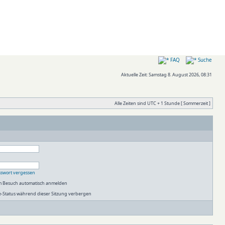
FAQ
Suche
Aktuelle Zeit: Samstag 8. August 2026, 08:31
Alle Zeiten sind UTC + 1 Stunde [ Sommerzeit ]
sswort vergessen
em Besuch automatisch anmelden
-Status während dieser Sitzung verbergen