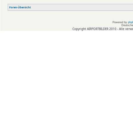
Foren-Übersicht
Powered by
php
Deutsche
Copyright AIRPORTBILDER 2010 - Alle verw