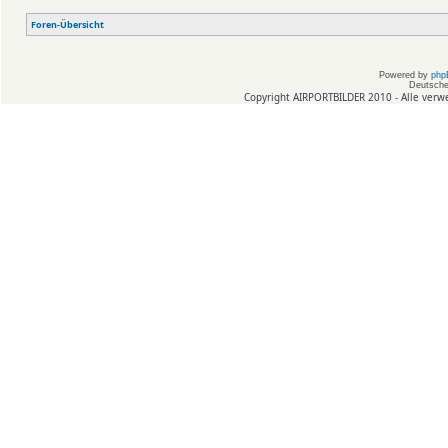
Foren-Übersicht
Powered by
php
Deutsche
Copyright AIRPORTBILDER 2010 - Alle verw