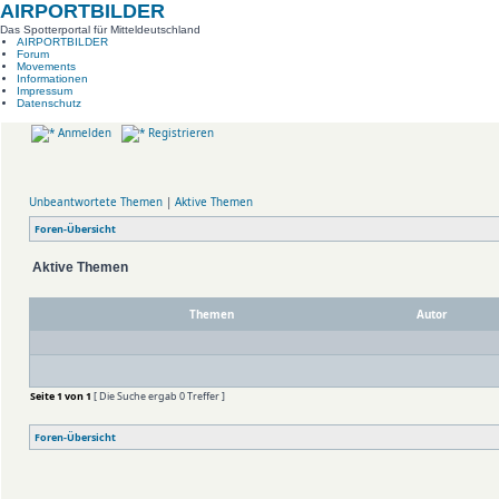
AIRPORTBILDER
Das Spotterportal für Mitteldeutschland
AIRPORTBILDER
Forum
Movements
Informationen
Impressum
Datenschutz
Anmelden
Registrieren
Unbeantwortete Themen
|
Aktive Themen
Foren-Übersicht
Aktive Themen
Themen
Autor
Seite
1
von
1
[ Die Suche ergab 0 Treffer ]
Foren-Übersicht