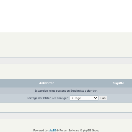
Antworten
Zugriffe
Es wurden keine passenden Ergebnisse gefunden.
Beiträge der letzten Zeit anzeigen:
Powered by
phpBB
® Forum Software © phpBB Group