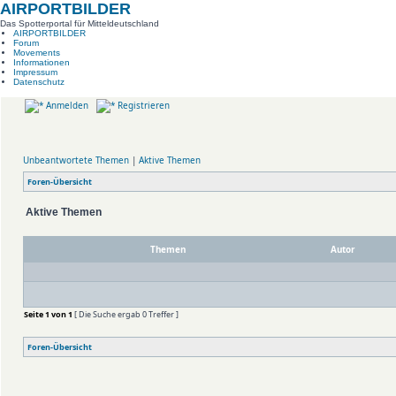
AIRPORTBILDER
Das Spotterportal für Mitteldeutschland
AIRPORTBILDER
Forum
Movements
Informationen
Impressum
Datenschutz
Anmelden
Registrieren
Unbeantwortete Themen
|
Aktive Themen
Foren-Übersicht
Aktive Themen
Themen
Autor
Seite
1
von
1
[ Die Suche ergab 0 Treffer ]
Foren-Übersicht