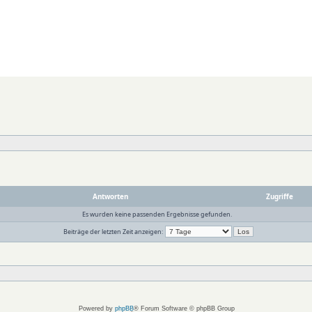
Antworten
Zugriffe
Es wurden keine passenden Ergebnisse gefunden.
Beiträge der letzten Zeit anzeigen:
Powered by
phpBB
® Forum Software © phpBB Group