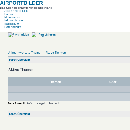
AIRPORTBILDER
Das Spotterportal für Mitteldeutschland
AIRPORTBILDER
Forum
Movements
Informationen
Impressum
Datenschutz
Anmelden
Registrieren
Unbeantwortete Themen
|
Aktive Themen
Foren-Übersicht
Aktive Themen
Themen
Autor
Seite
1
von
1
[ Die Suche ergab 0 Treffer ]
Foren-Übersicht