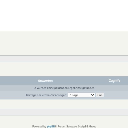
Antworten
Zugriffe
Es wurden keine passenden Ergebnisse gefunden.
Beiträge der letzten Zeit anzeigen:
Powered by
phpBB
® Forum Software © phpBB Group