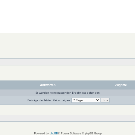
Antworten
Zugriffe
Es wurden keine passenden Ergebnisse gefunden.
Beiträge der letzten Zeit anzeigen:
Powered by
phpBB
® Forum Software © phpBB Group