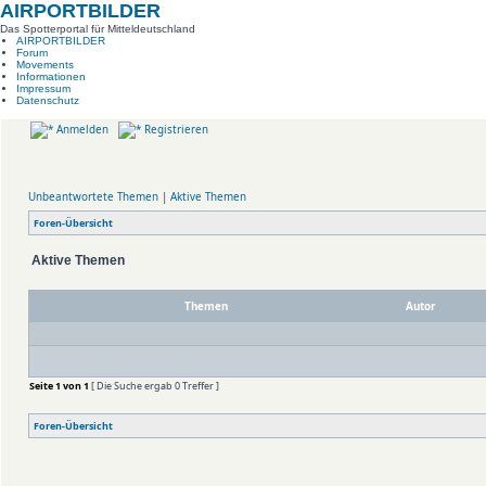
AIRPORTBILDER
Das Spotterportal für Mitteldeutschland
AIRPORTBILDER
Forum
Movements
Informationen
Impressum
Datenschutz
Anmelden
Registrieren
Unbeantwortete Themen
|
Aktive Themen
Foren-Übersicht
Aktive Themen
Themen
Autor
Seite
1
von
1
[ Die Suche ergab 0 Treffer ]
Foren-Übersicht