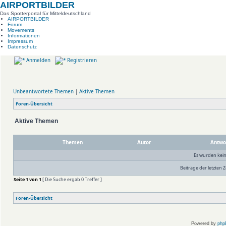
AIRPORTBILDER
Das Spotterportal für Mitteldeutschland
AIRPORTBILDER
Forum
Movements
Informationen
Impressum
Datenschutz
Anmelden
Registrieren
Unbeantwortete Themen
|
Aktive Themen
Foren-Übersicht
Aktive Themen
Themen
Autor
Antwo
Es wurden kei
Beiträge der letzten Z
Seite
1
von
1
[ Die Suche ergab 0 Treffer ]
Foren-Übersicht
Powered by
php