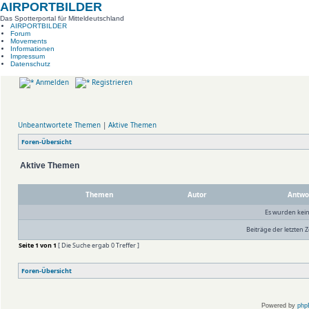
AIRPORTBILDER
Das Spotterportal für Mitteldeutschland
AIRPORTBILDER
Forum
Movements
Informationen
Impressum
Datenschutz
Anmelden
Registrieren
Unbeantwortete Themen
|
Aktive Themen
Foren-Übersicht
Aktive Themen
Themen
Autor
Antwo
Es wurden kei
Beiträge der letzten Z
Seite
1
von
1
[ Die Suche ergab 0 Treffer ]
Foren-Übersicht
Powered by
php