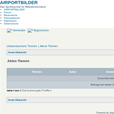
AIRPORTBILDER
Das Spotterportal für Mitteldeutschland
AIRPORTBILDER
Forum
Movements
Informationen
Impressum
Datenschutz
Anmelden
Registrieren
Unbeantwortete Themen
|
Aktive Themen
Foren-Übersicht
Aktive Themen
Themen
Autor
Antwo
Es wurden kei
Beiträge der letzten Z
Seite
1
von
1
[ Die Suche ergab 0 Treffer ]
Foren-Übersicht
Powered by
php