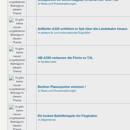
in
News und Pressemeldungen
AirBerlin A320 schlittert in Sylt über die Landebahn hinaus
in
weitere dt. und internationale Flughäfen
AB-A330 verlassen die Flotte ex TXL
in
Spotternews
Berliner Planespotter vermisst !
in
News und Pressemeldungen
EU lockert Beihilferegeln für Flughäfen
in
Allgemeines