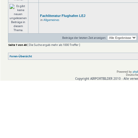
Fachliteratur Flughafen LEJ
in
Allgemeines
Beiträge der letzten Zeit anzeigen:
Seite
1
von
40
[ Die Suche ergab mehr als 1000 Treffer ]
Foren-Übersicht
Powered by
php
Deutsche
Copyright AIRPORTBILDER 2010 - Alle verw