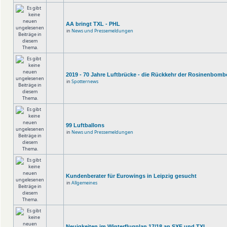
AA bringt TXL - PHL
in
News und Pressemeldungen
2019 - 70 Jahre Luftbrücke - die Rückkehr der Rosinenbomb
in
Spotternews
99 Luftballons
in
News und Pressemeldungen
Kundenberater für Eurowings in Leipzig gesucht
in
Allgemeines
Neuigkeiten im Winterflugplan 17/18 an SXF und TXL