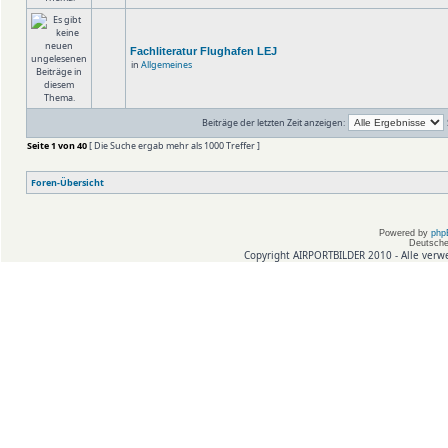
Fachliteratur Flughafen LEJ
in
Allgemeines
Beiträge der letzten Zeit anzeigen:
Seite
1
von
40
[ Die Suche ergab mehr als 1000 Treffer ]
Foren-Übersicht
Powered by
php
Deutsche
Copyright AIRPORTBILDER 2010 - Alle verw