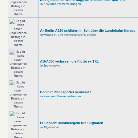
in
News und Pressemeldungen
AirBerlin A320 schlittert in Sylt über die Landebahn hinaus
in
weitere dt. und internationale Flughäfen
AB-A330 verlassen die Flotte ex TXL
in
Spotternews
Berliner Planespotter vermisst !
in
News und Pressemeldungen
EU lockert Beihilferegeln für Flughäfen
in
Allgemeines