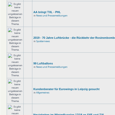
AA bringt TXL - PHL
in
News und Pressemeldungen
2019 - 70 Jahre Luftbrücke - die Rückkehr der Rosinenbomb
in
Spotternews
99 Luftballons
in
News und Pressemeldungen
Kundenberater für Eurowings in Leipzig gesucht
in
Allgemeines
Neuigkeiten im Winterflugplan 17/18 an SXF und TXL