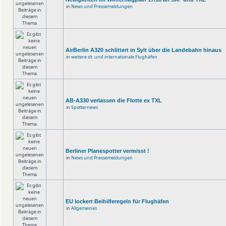
in
News und Pressemeldungen
AirBerlin A320 schlittert in Sylt über die Landebahn hinaus
in
weitere dt. und internationale Flughäfen
AB-A330 verlassen die Flotte ex TXL
in
Spotternews
Berliner Planespotter vermisst !
in
News und Pressemeldungen
EU lockert Beihilferegeln für Flughäfen
in
Allgemeines