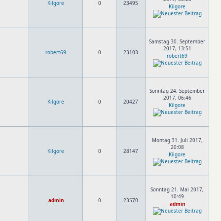
Kilgore
0
23495
Kilgore
Samstag 30. September
2017, 13:51
robert69
0
23103
robert69
Sonntag 24. September
2017, 06:46
Kilgore
0
20427
Kilgore
Montag 31. Juli 2017,
20:08
Kilgore
0
28147
Kilgore
Sonntag 21. Mai 2017,
10:49
admin
0
23570
admin