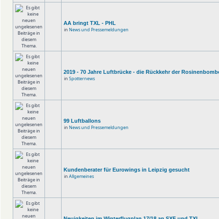
AA bringt TXL - PHL
in
News und Pressemeldungen
2019 - 70 Jahre Luftbrücke - die Rückkehr der Rosinenbomb
in
Spotternews
99 Luftballons
in
News und Pressemeldungen
Kundenberater für Eurowings in Leipzig gesucht
in
Allgemeines
Neuigkeiten im Winterflugplan 17/18 an SXF und TXL