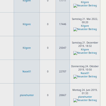
Kilgore
0
17711
Kilgore
Samstag 21. Mai 2022,
00:20
Kilgore
0
17446
Kilgore
Samstag 21. Dezember
2019, 18:32
Kilgore
0
25047
Kilgore
Donnerstag 24. Oktober
2019, 10:50
Nase01
0
22707
Nase01
Montag 24. Juni 2019,
01:33
planehunter
0
20667
planehunter