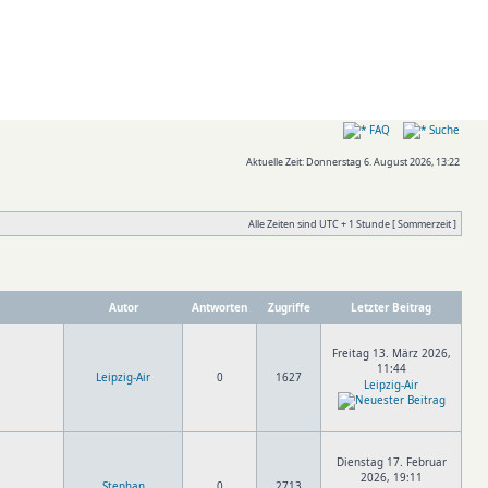
FAQ
Suche
Aktuelle Zeit: Donnerstag 6. August 2026, 13:22
Alle Zeiten sind UTC + 1 Stunde [ Sommerzeit ]
Autor
Antworten
Zugriffe
Letzter Beitrag
Freitag 13. März 2026,
11:44
Leipzig-Air
0
1627
Leipzig-Air
Dienstag 17. Februar
2026, 19:11
Stephan
0
2713