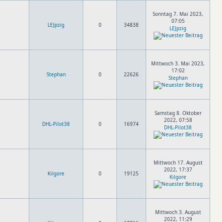
Sonntag 7. Mai 2023,
07:05
LEJpzig
0
34838
LEJpzig
Mittwoch 3. Mai 2023,
17:02
Stephan
0
22626
Stephan
Samstag 8. Oktober
2022, 07:58
DHL-Pilot38
0
16974
DHL-Pilot38
Mittwoch 17. August
2022, 17:37
Kilgore
0
19125
Kilgore
Mittwoch 3. August
2022, 11:29