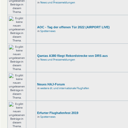
in
News und Pressemeldungen
AOC - Tag der offenen Tür 2022 (AIRPORT LIVE)
in
Spotternews
Qantas A380 fliegt Rekordstrecke von DRS aus
in
News und Pressemeldungen
Neues HAJ-Forum
in
weitere dt. und internationale Flughäfen
Erfurter Flughafenfest 2019
in
Spotternews