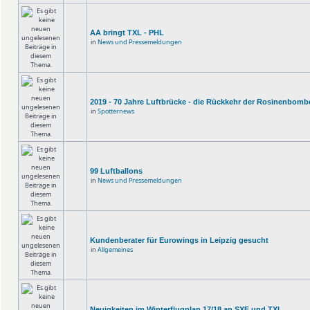
AA bringt TXL - PHL
in
News und Pressemeldungen
2019 - 70 Jahre Luftbrücke - die Rückkehr der Rosinenbomb
in
Spotternews
99 Luftballons
in
News und Pressemeldungen
Kundenberater für Eurowings in Leipzig gesucht
in
Allgemeines
Neuigkeiten im Winterflugplan 17/18 an SXF und TXL