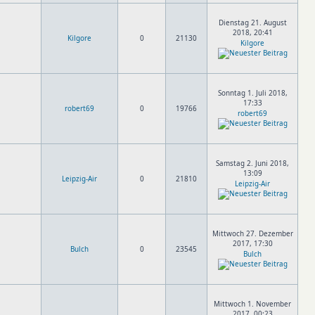
Dienstag 21. August
2018, 20:41
Kilgore
0
21130
Kilgore
Sonntag 1. Juli 2018,
17:33
robert69
0
19766
robert69
Samstag 2. Juni 2018,
13:09
Leipzig-Air
0
21810
Leipzig-Air
Mittwoch 27. Dezember
2017, 17:30
Bulch
0
23545
Bulch
Mittwoch 1. November
2017, 00:23