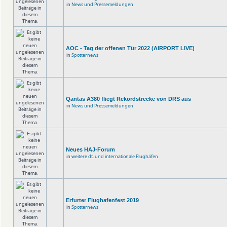
in
News und Pressemeldungen
AOC - Tag der offenen Tür 2022 (AIRPORT LIVE)
in
Spotternews
Qantas A380 fliegt Rekordstrecke von DRS aus
in
News und Pressemeldungen
Neues HAJ-Forum
in
weitere dt. und internationale Flughäfen
Erfurter Flughafenfest 2019
in
Spotternews