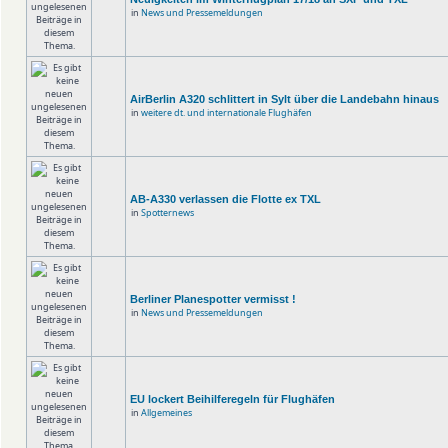
in
News und Pressemeldungen
AirBerlin A320 schlittert in Sylt über die Landebahn hinaus
in
weitere dt. und internationale Flughäfen
AB-A330 verlassen die Flotte ex TXL
in
Spotternews
Berliner Planespotter vermisst !
in
News und Pressemeldungen
EU lockert Beihilferegeln für Flughäfen
in
Allgemeines