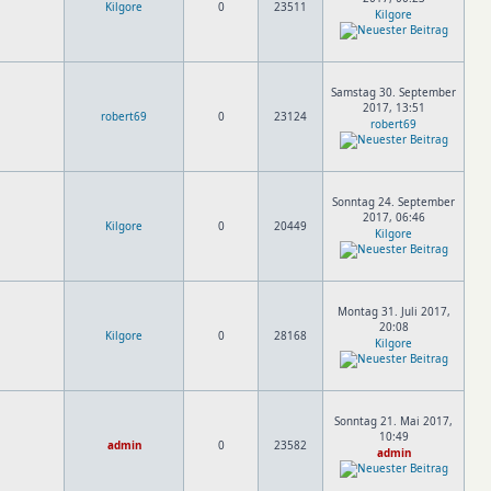
Kilgore
0
23511
Kilgore
Samstag 30. September
2017, 13:51
robert69
0
23124
robert69
Sonntag 24. September
2017, 06:46
Kilgore
0
20449
Kilgore
Montag 31. Juli 2017,
20:08
Kilgore
0
28168
Kilgore
Sonntag 21. Mai 2017,
10:49
admin
0
23582
admin