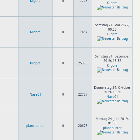
Kilgore
0
17728
Kilgore
Samstag 21. Mai 2022,
00:20
Kilgore
0
17457
Kilgore
Samstag 21. Dezember
2019, 18:32
Kilgore
0
25386
Kilgore
Donnerstag 24. Oktober
2019, 10:50
Nase01
0
22727
Nase01
Montag 24. Juni 2019,
01:33
planehunter
0
20678
planehunter