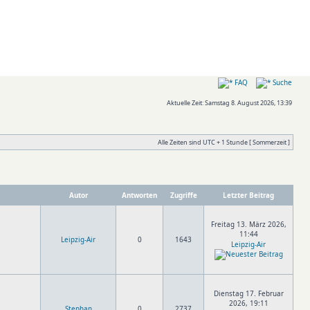
FAQ
Suche
Aktuelle Zeit: Samstag 8. August 2026, 13:39
Alle Zeiten sind UTC + 1 Stunde [ Sommerzeit ]
Autor
Antworten
Zugriffe
Letzter Beitrag
Freitag 13. März 2026,
11:44
Leipzig-Air
0
1643
Leipzig-Air
Dienstag 17. Februar
2026, 19:11
Stephan
0
2737