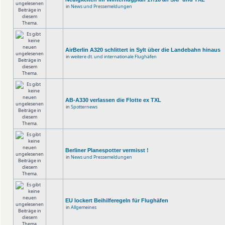
in
News und Pressemeldungen
AirBerlin A320 schlittert in Sylt über die Landebahn hinaus
in
weitere dt. und internationale Flughäfen
AB-A330 verlassen die Flotte ex TXL
in
Spotternews
Berliner Planespotter vermisst !
in
News und Pressemeldungen
EU lockert Beihilferegeln für Flughäfen
in
Allgemeines