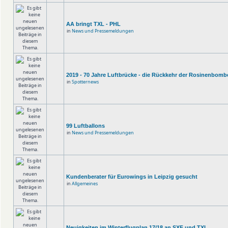
AA bringt TXL - PHL
in
News und Pressemeldungen
2019 - 70 Jahre Luftbrücke - die Rückkehr der Rosinenbomb
in
Spotternews
99 Luftballons
in
News und Pressemeldungen
Kundenberater für Eurowings in Leipzig gesucht
in
Allgemeines
Neuigkeiten im Winterflugplan 17/18 an SXF und TXL