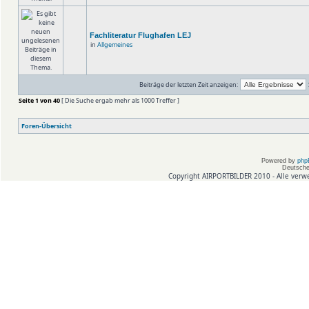
Fachliteratur Flughafen LEJ
in
Allgemeines
Beiträge der letzten Zeit anzeigen:
Seite
1
von
40
[ Die Suche ergab mehr als 1000 Treffer ]
Foren-Übersicht
Powered by
php
Deutsche
Copyright AIRPORTBILDER 2010 - Alle verw