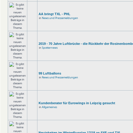
AA bringt TXL - PHL
in
News und Pressemeldungen
2019 - 70 Jahre Luftbrücke - die Rückkehr der Rosinenbomb
in
Spotternews
99 Luftballons
in
News und Pressemeldungen
Kundenberater für Eurowings in Leipzig gesucht
in
Allgemeines
Neuigkeiten im Winterflugplan 17/18 an SXF und TXL