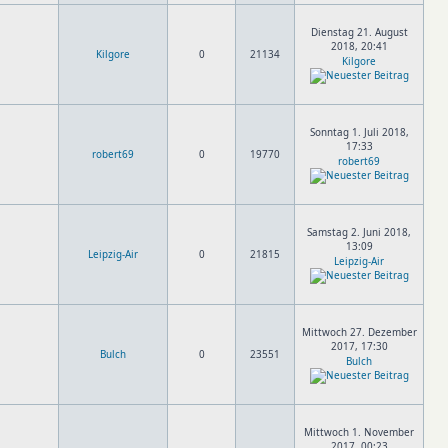
Dienstag 21. August
2018, 20:41
Kilgore
0
21134
Kilgore
Sonntag 1. Juli 2018,
17:33
robert69
0
19770
robert69
Samstag 2. Juni 2018,
13:09
Leipzig-Air
0
21815
Leipzig-Air
Mittwoch 27. Dezember
2017, 17:30
Bulch
0
23551
Bulch
Mittwoch 1. November
2017, 00:23