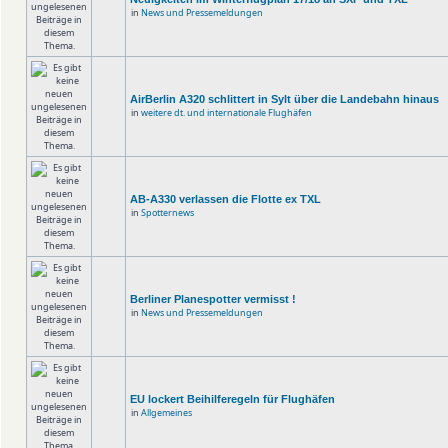
in
News und Pressemeldungen
AirBerlin A320 schlittert in Sylt über die Landebahn hinaus
in
weitere dt. und internationale Flughäfen
AB-A330 verlassen die Flotte ex TXL
in
Spotternews
Berliner Planespotter vermisst !
in
News und Pressemeldungen
EU lockert Beihilferegeln für Flughäfen
in
Allgemeines