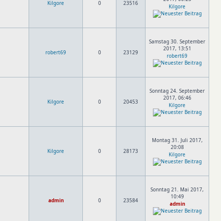
Kilgore
0
23516
Kilgore
Samstag 30. September
2017, 13:51
robert69
0
23129
robert69
Sonntag 24. September
2017, 06:46
Kilgore
0
20453
Kilgore
Montag 31. Juli 2017,
20:08
Kilgore
0
28173
Kilgore
Sonntag 21. Mai 2017,
10:49
admin
0
23584
admin