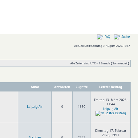
FAQ
Suche
Aktuelle Zeit: Sonntag 9. August 2026, 15:47
Alle Zeiten sind UTC + 1 Stunde [ Sommerzeit ]
Autor
Antworten
Zugriffe
Letzter Beitrag
Freitag 13. März 2026,
11:44
Leipzig-Air
0
1660
Leipzig-Air
Dienstag 17. Februar
2026, 19:11
Stephan
0
2753