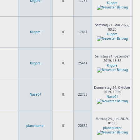
Kilgore
0
17731
Kilgore
Samstag 21. Mai 2022,
00:20
Kilgore
0
17461
Kilgore
Samstag 21. Dezember
2019, 18:32
Kilgore
0
25414
Kilgore
Donnerstag 24. Oktober
2019, 10:50
Nase01
0
22733
Nase01
Montag 24. Juni 2019,
01:33
planehunter
0
20682
planehunter