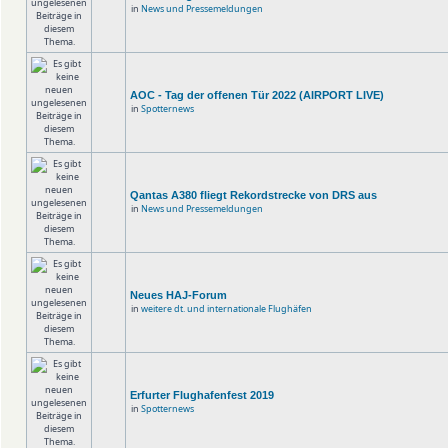
in
News und Pressemeldungen
AOC - Tag der offenen Tür 2022 (AIRPORT LIVE)
in
Spotternews
Qantas A380 fliegt Rekordstrecke von DRS aus
in
News und Pressemeldungen
Neues HAJ-Forum
in
weitere dt. und internationale Flughäfen
Erfurter Flughafenfest 2019
in
Spotternews