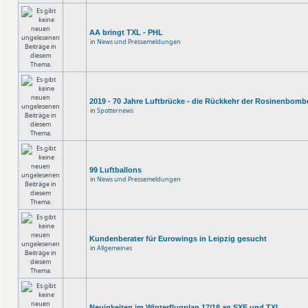
AA bringt TXL - PHL
in
News und Pressemeldungen
2019 - 70 Jahre Luftbrücke - die Rückkehr der Rosinenbomb
in
Spotternews
99 Luftballons
in
News und Pressemeldungen
Kundenberater für Eurowings in Leipzig gesucht
in
Allgemeines
Neuigkeiten im Winterflugplan 17/18 an SXF und TXL