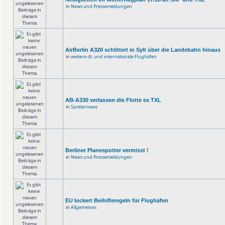
in
News und Pressemeldungen
AirBerlin A320 schlittert in Sylt über die Landebahn hinaus
in
weitere dt. und internationale Flughäfen
AB-A330 verlassen die Flotte ex TXL
in
Spotternews
Berliner Planespotter vermisst !
in
News und Pressemeldungen
EU lockert Beihilferegeln für Flughäfen
in
Allgemeines