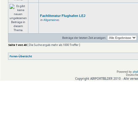
Fachliteratur Flughafen LEJ
in
Allgemeines
Beiträge der letzten Zeit anzeigen:
Seite
1
von
40
[ Die Suche ergab mehr als 1000 Treffer ]
Foren-Übersicht
Powered by
php
Deutsche
Copyright AIRPORTBILDER 2010 - Alle verw