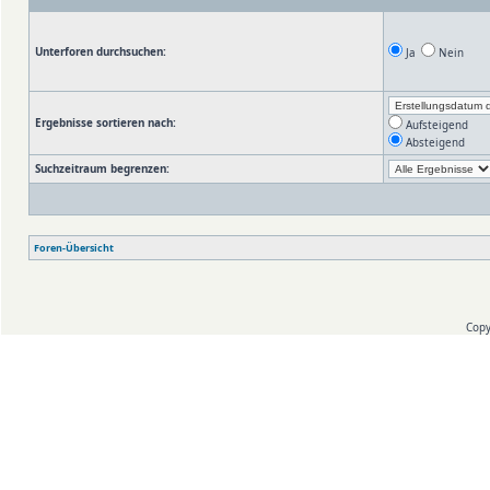
Unterforen durchsuchen:
Ja
Nein
Ergebnisse sortieren nach:
Aufsteigend
Absteigend
Suchzeitraum begrenzen:
Foren-Übersicht
Copy