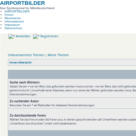
AIRPORTBILDER
Das Spotterportal für Mitteldeutschland
AIRPORTBILDER
Forum
Movements
Informationen
Impressum
Datenschutz
Anmelden
Registrieren
Unbeantwortete Themen
|
Aktive Themen
Foren-Übersicht
Suche nach Wörtern:
Setzen Sie ein
+
vor ein Wort, das gefunden werden muss und ein
-
vor ein Wort, das nicht gefund
getrennt durch
|
innerhalb einer Klammer, wenn nur eines der Wörter gefunden werden muss. Benutz
Übereinstimmungen.
Zu suchender Autor:
Benutzen Sie ein * als Platzhalter für teilweise Übereinstimmungen.
Zu durchsuchende Foren:
Wählen Sie das Forum oder die Foren aus, in denen gesucht werden soll. Unterforen werden automa
„Unterforen durchsuchen“ unten nicht deaktivieren.