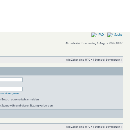
FAQ
Suche
Aktuelle Zeit: Donnerstag 6. August 2026, 03:07
Alle Zeiten sind UTC + 1 Stunde [ Sommerzeit ]
sswort vergessen
em Besuch automatisch anmelden
-Status während dieser Sitzung verbergen
Alle Zeiten sind UTC + 1 Stunde [ Sommerzeit ]