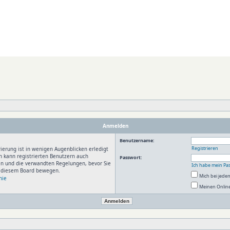
Anmelden
Benutzername:
Registrieren
ierung ist in wenigen Augenblicken erledigt
n kann registrierten Benutzern auch
Passwort:
en und die verwandten Regelungen, bevor Sie
Ich habe mein Pa
in diesem Board bewegen.
Mich bei jed
nie
Meinen Online