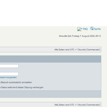
FAQ
Suche
Aktuelle Zeit: Freitag 7. August 2026, 00:12
Alle Zeiten sind UTC + 1 Stunde [ Sommerzeit ]
sswort vergessen
em Besuch automatisch anmelden
-Status während dieser Sitzung verbergen
Alle Zeiten sind UTC + 1 Stunde [ Sommerzeit ]