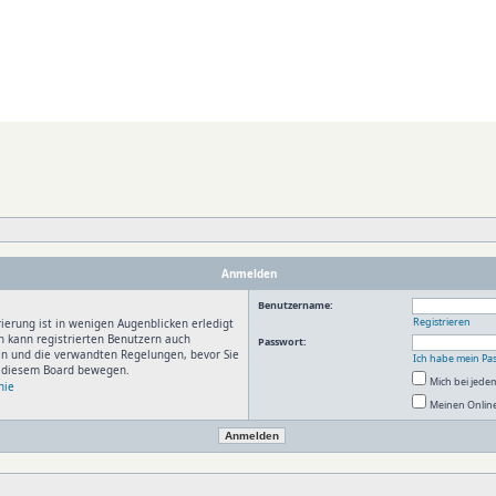
Anmelden
Benutzername:
Registrieren
ierung ist in wenigen Augenblicken erledigt
n kann registrierten Benutzern auch
Passwort:
en und die verwandten Regelungen, bevor Sie
Ich habe mein Pa
in diesem Board bewegen.
Mich bei jed
nie
Meinen Online