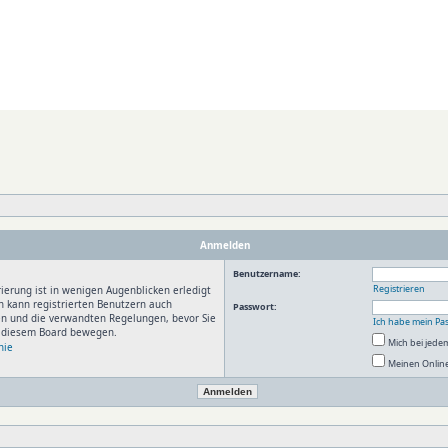
Anmelden
Benutzername:
Registrieren
ierung ist in wenigen Augenblicken erledigt
n kann registrierten Benutzern auch
Passwort:
en und die verwandten Regelungen, bevor Sie
Ich habe mein Pa
in diesem Board bewegen.
Mich bei jed
nie
Meinen Online