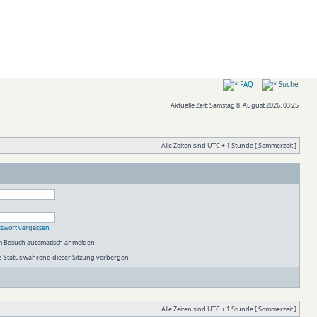
FAQ
Suche
Aktuelle Zeit: Samstag 8. August 2026, 03:25
Alle Zeiten sind UTC + 1 Stunde [ Sommerzeit ]
sswort vergessen
em Besuch automatisch anmelden
-Status während dieser Sitzung verbergen
Alle Zeiten sind UTC + 1 Stunde [ Sommerzeit ]