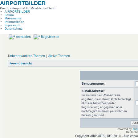
AIRPORTBILDER
Das Spotterportal für Mitteldeutschland
AIRPORTBILDER
Forum
Movements
Informationen
Impressum
Datenschutz
Anmelden
Registrieren
Unbeantwortete Themen
|
Aktive Themen
Foren-Übersicht
Benutzername:
E-Mail-Adresse:
Sie müssen die E-Mail-Adresse
angeben, die in Ihrem Profil hinterlegt
ist. Diese haben Sie bei der
Registrierung angegeben oder
nachträglich in Ihrem persönlichen
Bereich geändert.
Powered by
php
Deutsche
Copyright AIRPORTBILDER 2010 - Alle verw