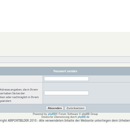
Passwort senden
-Adresse angeben, die in Ihrem
iese haben Sie bei der
ben oder nachträglich in Ihrem
geändert.
Powered by
phpBB
® Forum Software © phpBB Group
Deutsche Übersetzung durch
phpBB.de
right AIRPORTBILDER 2010 - Alle verwendeten Inhalte der Webseite unterliegen dem Urheber