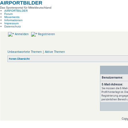
AIRPORTBILDER
Das Spotterportal für Mitteldeutschland
AIRPORTBILDER
Forum
Movements
Informationen
Impressum
Datenschutz
Anmelden
Registrieren
Unbeantwortete Themen
|
Aktive Themen
Foren-Übersicht
Benutzername:
E-Mail-Adresse:
Sie müssen die E-Mail
Profil hinterlegt ist. D
Registrierung angege
persönlichen Bereich 
Copy