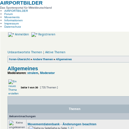
AIRPORTBILDER
Das Spotterportal für Mitteldeutschland
AIRPORTBILDER
Forum
Movements
Informationen
Impressum
Datenschutz
Anmelden
Registrieren
Unbeantwortete Themen
|
Aktive Themen
Foren-Übersicht
»
Andere Themen
»
Allgemeines
Allgemeines
Moderatoren:
strulem
,
Moderator
Seite
1
von
30
[ 735 Themen ]
Themen
Bekanntmachungen
Movementdatenbank - Änderungen beachten
[
Gehe zu Seite:
1
,
2
]