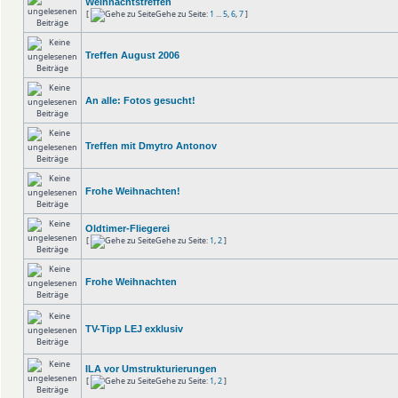
Weihnachtstreffen
[
Gehe zu Seite:
1
...
5
,
6
,
7
]
Treffen August 2006
An alle: Fotos gesucht!
Treffen mit Dmytro Antonov
Frohe Weihnachten!
Oldtimer-Fliegerei
[
Gehe zu Seite:
1
,
2
]
Frohe Weihnachten
TV-Tipp LEJ exklusiv
ILA vor Umstrukturierungen
[
Gehe zu Seite:
1
,
2
]