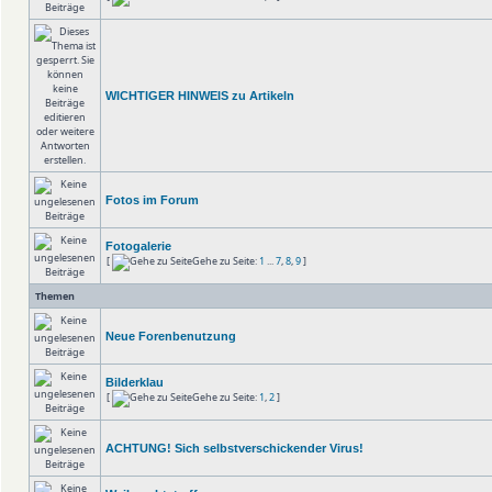
WICHTIGER HINWEIS zu Artikeln
Fotos im Forum
Fotogalerie
[
Gehe zu Seite:
1
...
7
,
8
,
9
]
Themen
Neue Forenbenutzung
Bilderklau
[
Gehe zu Seite:
1
,
2
]
ACHTUNG! Sich selbstverschickender Virus!