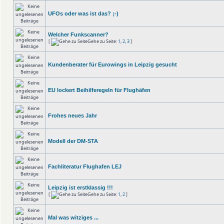
UFOs oder was ist das? ;-)
Welcher Funkscanner?
[
Gehe zu Seite:
1
,
2
,
3
]
Kundenberater für Eurowings in Leipzig gesucht
EU lockert Beihilferegeln für Flughäfen
Frohes neues Jahr
Modell der DM-STA
Fachliteratur Flughafen LEJ
Leipzig ist erstklassig !!!
[
Gehe zu Seite:
1
,
2
]
Mal was witziges ...