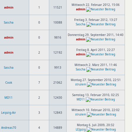
Mittwoch 22. Februar 2012, 15:06
admin
1
11521
admin
Freitag 3. Februar 2012, 13:27
Sascha
0
10088
Sascha
Donnerstag 29. September 2011, 14:40
admin
0
9816
admin
Freitag 8. April 2011, 22:27
admin
2
12192
admin
Mittwoch 2. März 2011, 11:46
Sascha
0
9913
Sascha
Montag 27. September 2010, 22:51
Cook
7
21062
strulem
Samstag 13. Februar 2010, 02:25
MD11
2
12430
MD11
Mittwoch 10. Februar 2010, 22:02
Leipzig-Air
3
12843
strulem
Montag 6. Juli 2009, 20:32
Andreas70
4
14889
LEJpzig