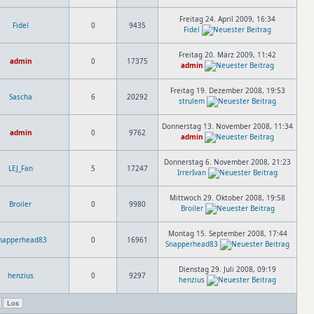
Freitag 24. April 2009, 16:34
Fidel
0
9435
Fidel
Freitag 20. März 2009, 11:42
admin
0
17375
admin
Freitag 19. Dezember 2008, 19:53
Sascha
6
20292
strulem
Donnerstag 13. November 2008, 11:34
admin
0
9762
admin
Donnerstag 6. November 2008, 21:23
LEJ_Fan
5
17247
IrrerIvan
Mittwoch 29. Oktober 2008, 19:58
Broiler
0
9980
Broiler
Montag 15. September 2008, 17:44
napperhead83
0
16961
Snapperhead83
Dienstag 29. Juli 2008, 09:19
henzius
0
9297
henzius