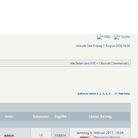
FAQ
Suche
Aktuelle Zeit: Freitag 7. August 2026, 04:56
Alle Zeiten sind UTC + 1 Stunde [ Sommerzeit ]
Gehe zu Seite
1
,
2
,
3
,
4
,
5
...
11
Nächste
Autor
Antworten
Zugriffe
Letzter Beitrag
Samstag 4. Februar 2017, 19:28
admin
15
558814
admin