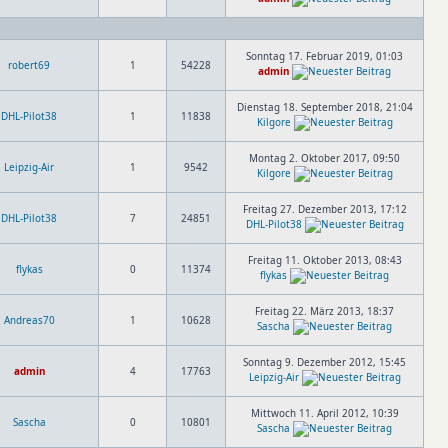
Sonntag 17. Februar 2019, 01:03
robert69
1
54228
admin
Dienstag 18. September 2018, 21:04
DHL-Pilot38
1
11838
Kilgore
Montag 2. Oktober 2017, 09:50
Leipzig-Air
1
9542
Kilgore
Freitag 27. Dezember 2013, 17:12
DHL-Pilot38
7
24851
DHL-Pilot38
Freitag 11. Oktober 2013, 08:43
flykas
0
11374
flykas
Freitag 22. März 2013, 18:37
Andreas70
1
10628
Sascha
Sonntag 9. Dezember 2012, 15:45
admin
4
17763
Leipzig-Air
Mittwoch 11. April 2012, 10:39
Sascha
0
10801
Sascha