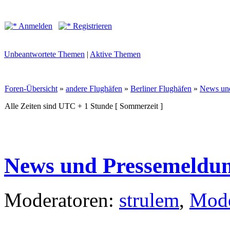
Anmelden
Registrieren
Unbeantwortete Themen
|
Aktive Themen
Foren-Übersicht
»
andere Flughäfen
»
Berliner Flughäfen
»
News un
Alle Zeiten sind UTC + 1 Stunde [ Sommerzeit ]
News und Pressemeldu
Moderatoren:
strulem
,
Mode