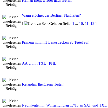
Hainan fliegt wieder nach Berlin
Wann eröffnet der Berliner Flughafen?
[
Gehe zu Seite:
1
...
10
,
11
,
12
]
Primera nimmt 3 Langstrecken ab Tegel auf
AA bringt TXL - PHL
Icelandair fliegt zum Tegel!
Neuigkeiten im Winterflugplan 17/18 an SXF und TXL