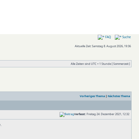
FAQ
Suche
Aktuelle Zeit: Samstag 8. August 2026, 19:36
Alle Zeiten sind UTC + 1 Stunde [ Sommerzeit ]
Vorheriges Thema
|
Nächstes Thema
Verfasst:
Freitag 24. Dezember 2021, 12:32
.