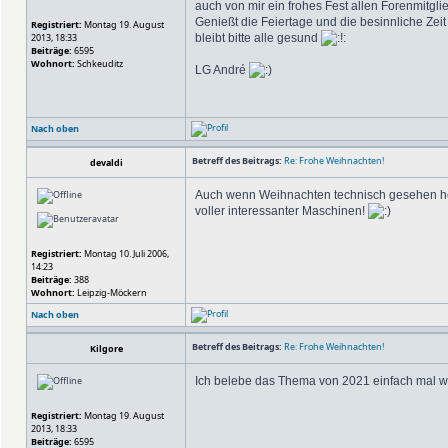
auch von mir ein frohes Fest allen Forenmitgl
Genießt die Feiertage und die besinnliche Zeit
Registriert:
Montag 19. August
2013, 18:33
bleibt bitte alle gesund
Beiträge:
6595
Wohnort:
Schkeuditz
LG André
Nach oben
Betreff des Beitrags:
Re: Frohe Weihnachten!
devaldi
Auch wenn Weihnachten technisch gesehen heu
voller interessanter Maschinen!
Registriert:
Montag 10. Juli 2006,
14:23
Beiträge:
388
Wohnort:
Leipzig-Möckern
Nach oben
Betreff des Beitrags:
Re: Frohe Weihnachten!
Kilgore
Ich belebe das Thema von 2021 einfach mal w
Registriert:
Montag 19. August
2013, 18:33
Beiträge:
6595