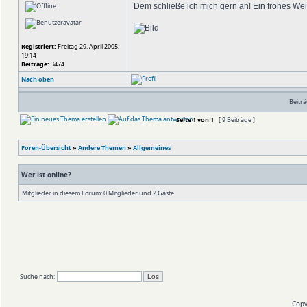
Dem schließe ich mich gern an! Ein frohes We
Registriert:
Freitag 29. April 2005,
19:14
Beiträge:
3474
Nach oben
Beiträ
Seite
1
von
1
[ 9 Beiträge ]
Foren-Übersicht
»
Andere Themen
»
Allgemeines
Wer ist online?
Mitglieder in diesem Forum: 0 Mitglieder und 2 Gäste
Suche nach:
Copy