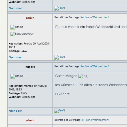
Wohnort:
Schkeuditz
Nach oben
Betreff des Beitrags:
Re: Frohe Weihnachten!
admin
Ebenso von mir ein frohes Weihnachtsfest und 
Registriert:
Freitag 29. April 2005,
19:14
Beiträge:
3474
Nach oben
Betreff des Beitrags:
Re: Frohe Weihnachten!
Kilgore
Guten Morgen
),
ich wünsche Euch allen ein frohes Weihnachtsf
Registriert:
Montag 19. August
2013, 18:33
Beiträge:
6595
LG André
Wohnort:
Schkeuditz
Nach oben
Betreff des Beitrags:
Re: Frohe Weihnachten!
admin