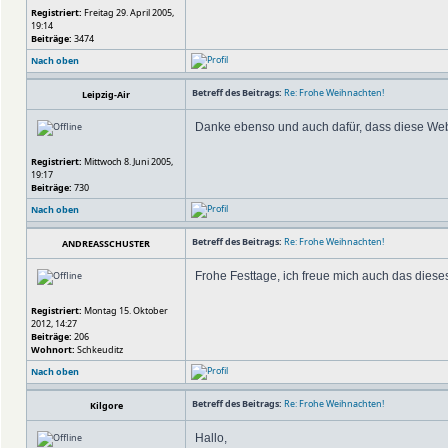
Registriert:
Freitag 29. April 2005,
19:14
Beiträge:
3474
Nach oben
Betreff des Beitrags:
Re: Frohe Weihnachten!
Leipzig-Air
Danke ebenso und auch dafür, dass diese Webs
Registriert:
Mittwoch 8. Juni 2005,
19:17
Beiträge:
730
Nach oben
Betreff des Beitrags:
Re: Frohe Weihnachten!
ANDREASSCHUSTER
Frohe Festtage, ich freue mich auch das diese
Registriert:
Montag 15. Oktober
2012, 14:27
Beiträge:
206
Wohnort:
Schkeuditz
Nach oben
Betreff des Beitrags:
Re: Frohe Weihnachten!
Kilgore
Hallo,