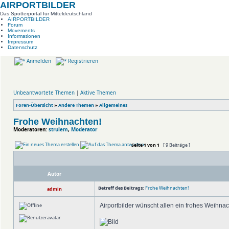
AIRPORTBILDER
Das Spotterportal für Mitteldeutschland
AIRPORTBILDER
Forum
Movements
Informationen
Impressum
Datenschutz
Anmelden
Registrieren
Unbeantwortete Themen
|
Aktive Themen
Foren-Übersicht
»
Andere Themen
»
Allgemeines
Frohe Weihnachten!
Moderatoren:
strulem
,
Moderator
Seite
1
von
1
[ 9 Beiträge ]
Autor
Betreff des Beitrags:
Frohe Weihnachten!
admin
Airportbilder wünscht allen ein frohes Weihna