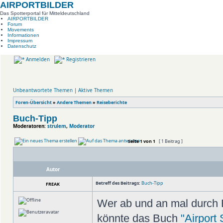
AIRPORTBILDER
Das Spotterportal für Mitteldeutschland
AIRPORTBILDER
Forum
Movements
Informationen
Impressum
Datenschutz
Anmelden
Registrieren
Unbeantwortete Themen
|
Aktive Themen
Foren-Übersicht
»
Andere Themen
»
Reiseberichte
Buch-Tipp
Moderatoren:
strulem
,
Moderator
Seite
1
von
1
[ 1 Beitrag ]
Autor
Betreff des Beitrags:
Buch-Tipp
FREAK
Wer ab und an mal durch E
könnte das Buch
"Airport