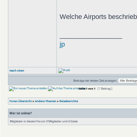
Welche Airports beschriebe
_________________
jp
Nach oben
Beiträge der letzten Zeit anzeigen:
Seite
1
von
1
[ 1 Beitrag ]
Foren-Übersicht
»
Andere Themen
»
Reiseberichte
Wer ist online?
Mitglieder in diesem Forum: 0 Mitglieder und 4 Gäste