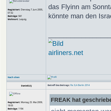
das Flyinn am Sonnt
Registriert:
Dienstag 7. Juni 2005,
07:32
könnte man den Israe
Beiträge:
941
Wohnort:
Leipzig
________________
airliners.net
Nach oben
Betreff des Beitrags:
Re: ILA Berlin 2014
DanielLEJ
FREAK hat geschrieb
Registriert:
Montag 25. Mai 2009,
18:05
Beiträge:
1194