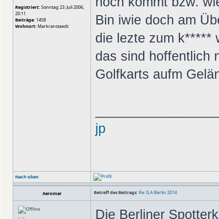
noch kommt bzw. wie
Registriert:
Sonntag 23. Juli 2006,
20:11
Bin iwie doch am Üb
Beiträge:
1458
Wohnort:
Markranstaedt
die lezte zum k*****
das sind hoffentlich 
Golfkarts aufm Gelä
________________
jp
Nach oben
Betreff des Beitrags:
Re: ILA Berlin 2014
Aeromar
Die Berliner Spotter