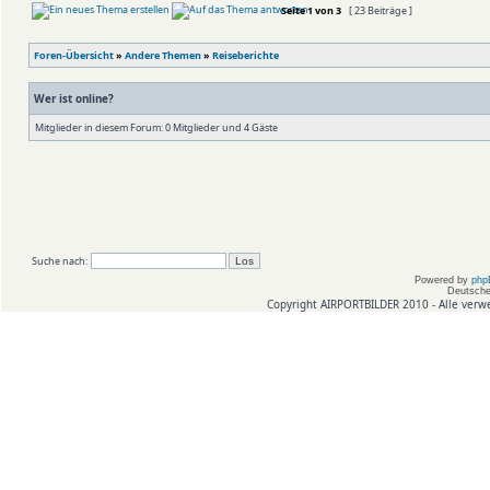
Seite
1
von
3
[ 23 Beiträge ]
Foren-Übersicht
»
Andere Themen
»
Reiseberichte
Wer ist online?
Mitglieder in diesem Forum: 0 Mitglieder und 4 Gäste
Suche nach:
Powered by
php
Deutsche
Copyright AIRPORTBILDER 2010 - Alle verw