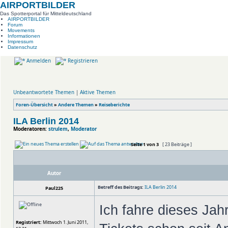
AIRPORTBILDER
Das Spotterportal für Mitteldeutschland
AIRPORTBILDER
Forum
Movements
Informationen
Impressum
Datenschutz
Anmelden
Registrieren
Unbeantwortete Themen
|
Aktive Themen
Foren-Übersicht
»
Andere Themen
»
Reiseberichte
ILA Berlin 2014
Moderatoren:
strulem
,
Moderator
Seite
1
von
3
[ 23 Beiträge ]
Autor
Betreff des Beitrags:
ILA Berlin 2014
Paul225
Ich fahre dieses Jahr
Registriert:
Mittwoch 1. Juni 2011,