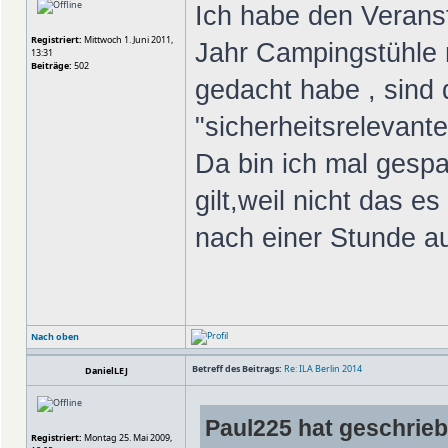
Ich habe den Verans
Registriert:
Mittwoch 1. Juni 2011,
Jahr Campingstühle 
13:31
Beiträge:
502
gedacht habe , sind d
"sicherheitsrelevant
Da bin ich mal gespa
gilt,weil nicht das e
nach einer Stunde a
Nach oben
Betreff des Beitrags:
Re: ILA Berlin 2014
DanielLEJ
Paul225 hat geschrie
Registriert:
Montag 25. Mai 2009,