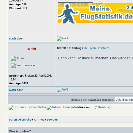
2007, 08:17
_________________
Beiträge:
299
Wohnort:
LEJ
Nach oben
Betreff des Beitrags:
Re: FlyBMI insolvent
admin
Dann kann Rostock zu machen. Das war der Re
Registriert:
Freitag 29. April 2005,
19:14
Beiträge:
3474
Nach oben
Beiträge der letzten Zeit anzeigen:
Seite
1
von
1
[ 2 Beiträge ]
Foren-Übersicht
»
Airlines
»
LowCost
Wer ist online?