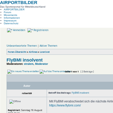
AIRPORTBILDER
Das Spotterportal für Mitteldeutschland
AIRPORTBILDER
Forum
Movements
Informationen
Impressum
Datenschutz
Anmelden
Registrieren
Unbeantwortete Themen
|
Aktive Themen
Foren-Übersicht
»
Airlines
»
LowCost
FlyBMI insolvent
Moderatoren:
strulem
,
Moderator
Seite
1
von
1
[ 2 Beiträge ]
Autor
Betreff des Beitrags:
FlyBMI insolvent
robert69
Mit FlyBMI verabschiedet sich die nächste Airli
https://www.flybmi.com/
Registriert:
Sonntag 19. August