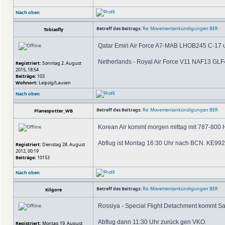
Nach oben
Betreff des Beitrags:
Re: Movementankündigungen BER
Tobiasfly
Qatar Emiri Air Force A7-MAB LHOB245 C-17
Netherlands - Royal Air Force V11 NAF13 GL
Registriert:
Sonntag 2. August
2015, 18:54
Beiträge:
103
Wohnort:
Leipzig/Lausen
Nach oben
Betreff des Beitrags:
Re: Movementankündigungen BER
Planespotter_WB
Korean Air kommt morgen mittag mit 787-800 
Abflug ist Montag 16:30 Uhr nach BCN. KE99
Registriert:
Dienstag 28. August
2012, 00:19
Beiträge:
10153
Nach oben
Betreff des Beitrags:
Re: Movementankündigungen BER
Kilgore
Rossiya - Special Flight Detachment kommt S
Abflug dann 11:30 Uhr zurück gen VKO.
Registriert:
Montag 19. August