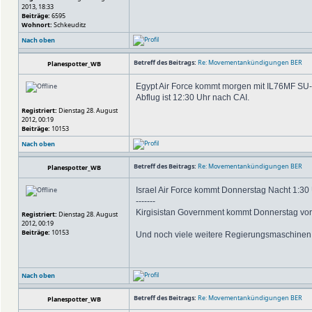
2013, 18:33
Beiträge:
6595
Wohnort:
Schkeuditz
Nach oben
Betreff des Beitrags:
Re: Movementankündigungen BER
Planespotter_WB
Egypt Air Force kommt morgen mit IL76MF SU-
Abflug ist 12:30 Uhr nach CAI.
Registriert:
Dienstag 28. August
2012, 00:19
Beiträge:
10153
Nach oben
Betreff des Beitrags:
Re: Movementankündigungen BER
Planespotter_WB
Israel Air Force kommt Donnerstag Nacht 1:30 
-------
Kirgisistan Government kommt Donnerstag vorm
Registriert:
Dienstag 28. August
2012, 00:19
Beiträge:
10153
Und noch viele weitere Regierungsmaschinen
Nach oben
Betreff des Beitrags:
Re: Movementankündigungen BER
Planespotter_WB