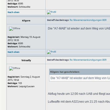
2013, 18:33
Beiträge:
6595
Wohnort:
Schkeuditz
Nach oben
Betreff des Beitrags:
Re: Movementankündigungen BER
Kilgore
Die "A7-MAB" ist wieder auf dem Weg von UAB
Registriert:
Montag 19. August
2013, 18:33
Beiträge:
6595
Wohnort:
Schkeuditz
Nach oben
Betreff des Beitrags:
Re: Movementankündigungen BER
Tobiasfly
Kilgore hat geschrieben:
Registriert:
Sonntag 2. August
Die "A7-MAB" ist wieder auf dem Weg von U
2015, 18:54
Beiträge:
103
Wohnort:
Leipzig/Lausen
Abflug heute um 12:00 nach UAB und fliegt au
Luftwaffe mit dem A321neo um 21:25 nach A