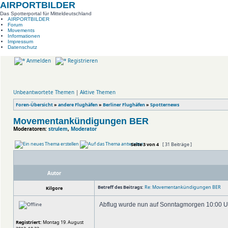
AIRPORTBILDER
Das Spotterportal für Mitteldeutschland
AIRPORTBILDER
Forum
Movements
Informationen
Impressum
Datenschutz
Anmelden
Registrieren
Unbeantwortete Themen
|
Aktive Themen
Foren-Übersicht
»
andere Flughäfen
»
Berliner Flughäfen
»
Spotternews
Movementankündigungen BER
Moderatoren:
strulem
,
Moderator
Seite
3
von
4
[ 31 Beiträge ]
Autor
Betreff des Beitrags:
Re: Movementankündigungen BER
Kilgore
Abflug wurde nun auf Sonntagmorgen 10:00 U
Registriert:
Montag 19. August