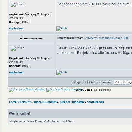
Scoot beendet ihre 787-800 Verbindung zum B
Registriert:
Dienstag 28. August
2012, 00:19
Beiträge:
10153
Nach oben
Betreff des Beitrags:
Re: Movementankündigungen BER
Planespotter_WB
Drake's 767-200 N767CJ geht am 15. Septemb
ankommen. Bis jetzt sind alle An- und Abflüge
Registriert:
Dienstag 28. August
2012, 00:19
Beiträge:
10153
Nach oben
Beiträge der letzten Zeit anzeigen:
Seite
3
von
4
[ 31 Beiträge ]
Foren-Übersicht
»
andere Flughäfen
»
Berliner Flughäfen
»
Spotternews
Wer ist online?
Mitglieder in diesem Forum: 0 Mitglieder und 1 Gast