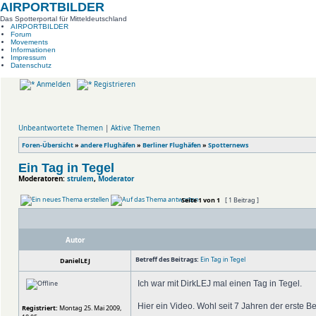
AIRPORTBILDER
Das Spotterportal für Mitteldeutschland
AIRPORTBILDER
Forum
Movements
Informationen
Impressum
Datenschutz
Anmelden
Registrieren
Unbeantwortete Themen
|
Aktive Themen
Foren-Übersicht
»
andere Flughäfen
»
Berliner Flughäfen
»
Spotternews
Ein Tag in Tegel
Moderatoren:
strulem
,
Moderator
Seite
1
von
1
[ 1 Beitrag ]
Autor
Betreff des Beitrags:
Ein Tag in Tegel
DanielLEJ
Ich war mit DirkLEJ mal einen Tag in Tegel.
Hier ein Video. Wohl seit 7 Jahren der erste B
Registriert:
Montag 25. Mai 2009,