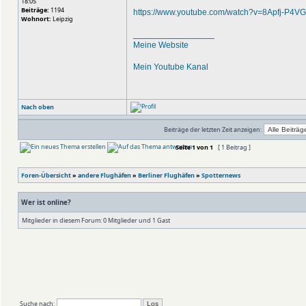
18:05
Beiträge:
1194
https://www.youtube.com/watch?v=8Apfj-P4V
Wohnort:
Leipzig
_________________
Meine Website
Mein Youtube Kanal
Nach oben
Beiträge der letzten Zeit anzeigen:
Seite
1
von
1
[ 1 Beitrag ]
Foren-Übersicht
»
andere Flughäfen
»
Berliner Flughäfen
»
Spotternews
Wer ist online?
Mitglieder in diesem Forum: 0 Mitglieder und 1 Gast
Suche nach: