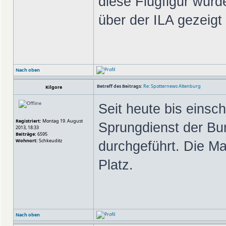
diese Flugfigur wur
über der ILA gezeig
Nach oben
Betreff des Beitrags:
Re: Spotternews Altenburg
Kilgore
Seit heute bis einsc
Registriert:
Montag 19. August
Sprungdienst der B
2013, 18:33
Beiträge:
6595
Wohnort:
Schkeuditz
durchgeführt. Die Ma
Platz.
Nach oben