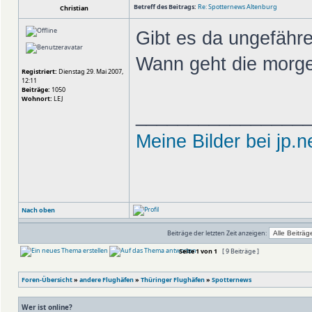
Betreff des Beitrags:
Re: Spotternews Altenburg
Christian
Gibt es da ungefähre
Wann geht die morge
Registriert:
Dienstag 29. Mai 2007,
12:11
Beiträge:
1050
Wohnort:
LEJ
________________
Meine Bilder bei jp.n
Nach oben
Beiträge der letzten Zeit anzeigen:
Seite
1
von
1
[ 9 Beiträge ]
Foren-Übersicht
»
andere Flughäfen
»
Thüringer Flughäfen
»
Spotternews
Wer ist online?