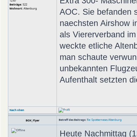
Extra 300- Maschine
12:47
Beiträge:
522
Wohnort:
Altenburg
AOC. Sie befanden s
naechsten Airshow in
als Viererverband im
weckte etliche Alten
man schaute verwund
unbekannten Flugzeu
Aufenthalt setzten di
Nach oben
Betreff des Beitrags:
Re: Spotternews Altenburg
BOX_Flyer
Heute Nachmittag (1