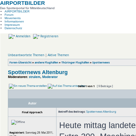
AIRPORTBILDER
Das Spotterportal für Mitteldeutschland
AIRPORTBILDER
Forum
Movements
Informationen
Impressum
Datenschutz
Anmelden
Registrieren
Unbeantwortete Themen
|
Aktive Themen
Foren-Übersicht
»
andere Flughäfen
»
Thüringer Flughäfen
»
Spotternews
Spotternews Altenburg
Moderatoren:
strulem
,
Moderator
Seite
1
von
1
[ 9 Beiträge ]
Autor
Betreff des Beitrags:
Spotternews Altenburg
Final Approach
Heute mittag landeten
Registriert:
Sonntag 29. Mai 2011,