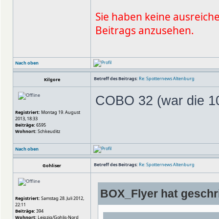
Sie haben keine ausreich
Beitrags anzusehen.
Nach oben
Betreff des Beitrags:
Re: Spotternews Altenburg
Kilgore
COBO 32 (war die 10
Registriert:
Montag 19. August
2013, 18:33
Beiträge:
6595
Wohnort:
Schkeuditz
Nach oben
Betreff des Beitrags:
Re: Spotternews Altenburg
Gohliser
BOX_Flyer hat geschr
Registriert:
Samstag 28. Juli 2012,
22:11
Beiträge:
394
Wohnort:
Leipzig/Gohlis-Nord