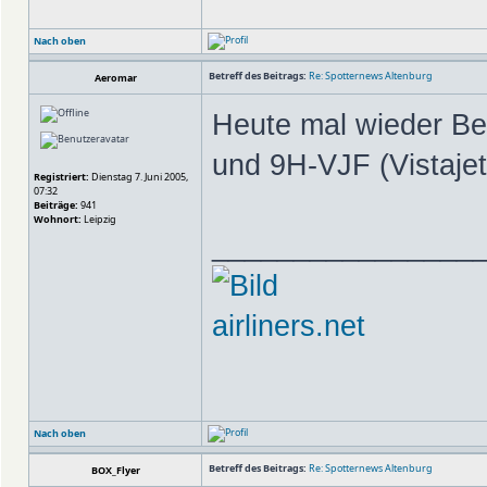
Nach oben
Betreff des Beitrags:
Re: Spotternews Altenburg
Aeromar
Heute mal wieder B
und 9H-VJF (Vistaje
Registriert:
Dienstag 7. Juni 2005,
07:32
Beiträge:
941
Wohnort:
Leipzig
________________
airliners.net
Nach oben
Betreff des Beitrags:
Re: Spotternews Altenburg
BOX_Flyer