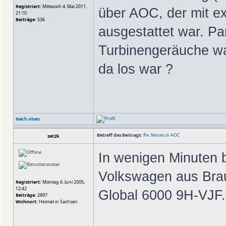
Registriert:
Mittwoch 4. Mai 2011,
über AOC, der mit e
21:10
Beiträge:
536
ausgestattet war. Pa
Turbinengeräuche w
da los war ?
Nach oben
Betreff des Beitrags:
Re: Neues in AOC
zet2k
In wenigen Minuten
Volkswagen aus Bra
Registriert:
Montag 6. Juni 2005,
12:42
Global 6000 9H-VJF.
Beiträge:
2897
Wohnort:
Heimat in Sachsen