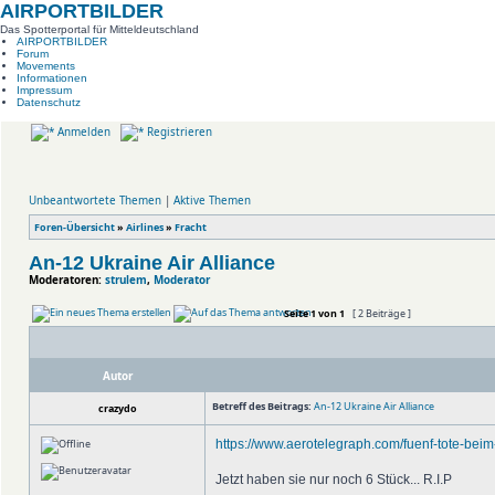
AIRPORTBILDER
Das Spotterportal für Mitteldeutschland
AIRPORTBILDER
Forum
Movements
Informationen
Impressum
Datenschutz
Anmelden
Registrieren
Unbeantwortete Themen
|
Aktive Themen
Foren-Übersicht
»
Airlines
»
Fracht
An-12 Ukraine Air Alliance
Moderatoren:
strulem
,
Moderator
Seite
1
von
1
[ 2 Beiträge ]
Autor
Betreff des Beitrags:
An-12 Ukraine Air Alliance
crazydo
https://www.aerotelegraph.com/fuenf-tote-bei
Jetzt haben sie nur noch 6 Stück... R.I.P