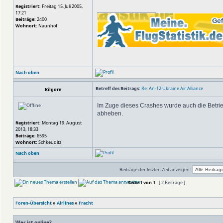
Registriert:
Freitag 15. Juli 2005,
_________________
17:21
Beiträge:
2400
Wohnort:
Naunhof
Nach oben
Betreff des Beitrags:
Re: An-12 Ukraine Air Alliance
Kilgore
Im Zuge dieses Crashes wurde auch die Betri
abheben.
Registriert:
Montag 19. August
2013, 18:33
Beiträge:
6595
Wohnort:
Schkeuditz
Nach oben
Beiträge der letzten Zeit anzeigen:
Seite
1
von
1
[ 2 Beiträge ]
Foren-Übersicht
»
Airlines
»
Fracht
Wer ist online?